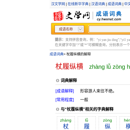
汉文学网
|
在线新华字典
|
汉语词典
|
成语词典
|
中
成语名称
提示：
支持拼音查询，例：“yi yan jiu ding”;“yi1 yan2
在关键字中加“?”或“*”可模糊查询，分别表示一个或多
成语词典
>
杖履纵横的解释
杖履纵横
zhàng lǚ zòng 
词典解释
[成语解释]
形容游人来往不绝。
[常用程度]
一般
与“杖履纵横”相关的字典解释
zhàng
lǚ
zòng
hé
杖
履
纵