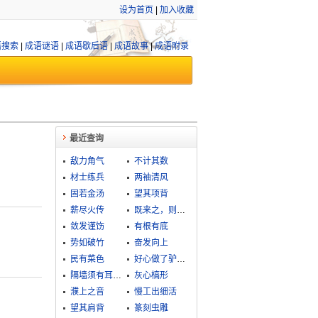
设为首页
|
加入收藏
语搜索
|
成语谜语
|
成语歇后语
|
成语故事
|
成语附录
最近查询
敌力角气
不计其数
材士练兵
两袖清风
固若金汤
望其项背
薪尽火传
既来之，则安之
敛发谨饬
有根有底
势如破竹
奋发向上
民有菜色
好心做了驴肝肺
隔墙须有耳，窗外岂无人
灰心槁形
濮上之音
慢工出细活
望其肩背
篆刻虫雕