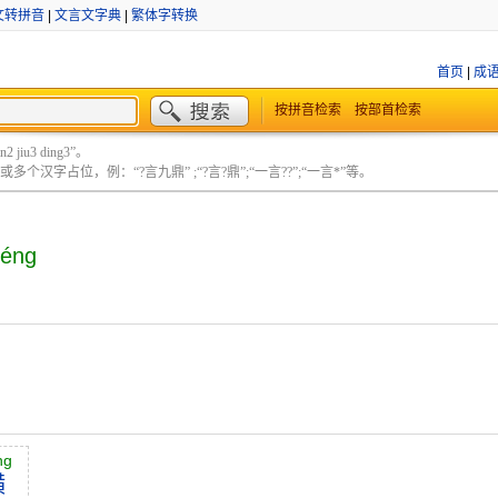
文转拼音
|
文言文字典
|
繁体字转换
首页
|
成
按拼音检索
按部首检索
 jiu3 ding3”。
个汉字占位，例：“?言九鼎” ;“?言?鼎”;“一言??”;“一言*”等。
héng
ng
横