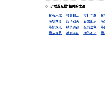
与“杖履纵横”相关的成语
杖头木偶
杖履相从
杖杜弄麞
杖
履机乘变
履汤蹈火
履盈蹈满
履
纵情欢乐
纵情遂欲
纵情酒色
纵
横从穿贯
横倒竖卧
横僿不文
横