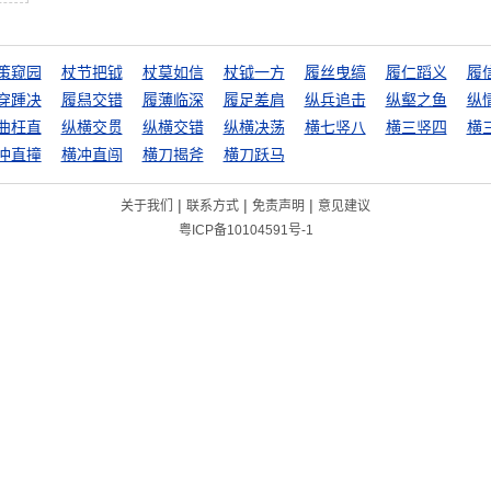
策窥园
杖节把钺
杖莫如信
杖钺一方
履丝曳缟
履仁蹈义
履
穿踵决
履舄交错
履薄临深
履足差肩
纵兵追击
纵壑之鱼
纵
曲枉直
纵横交贯
纵横交错
纵横决荡
横七竖八
横三竖四
横
冲直撞
横冲直闯
横刀揭斧
横刀跃马
|
|
|
关于我们
联系方式
免责声明
意见建议
粤ICP备10104591号-1