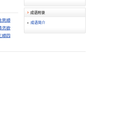
成语附录
信思顺
成语简介
情恣欲
三顺四