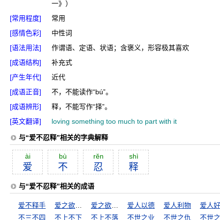
一》）
[常用程度]
常用
[感情色彩]
中性词
[语法用法]
作谓语、定语、状语；含褒义，形容极其喜欢
[成语结构]
补充式
[产生年代]
近代
[成语正音]
不，不能读作“bú”。
[成语辨形]
释，不能写作“择”。
[英文翻译]
loving something too much to part with it
与“爱不忍释”相关的字典解释
ài
bù
rĕn
shì
爱
不
忍
释
与“爱不忍释”相关的成语
爱不释手
爱之欲其生
爱之欲其生，恶之欲其死
爱人以德
爱人利物
爱人
不三不四
不上不下
不上不落
不世之业
不世之仇
不世