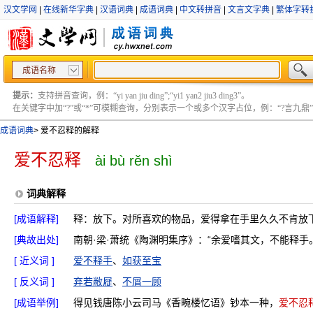
汉文学网
|
在线新华字典
|
汉语词典
|
成语词典
|
中文转拼音
|
文言文字典
|
繁体字转
成语名称
提示：
支持拼音查询，例：“yi yan jiu ding”;“yi1 yan2 jiu3 ding3”。
在关键字中加“?”或“*”可模糊查询，分别表示一个或多个汉字占位，例：“?言九鼎” ;“?言
成语词典
>
爱不忍释的解释
爱不忍释
ài bù rěn shì
词典解释
[成语解释]
释：放下。对所喜欢的物品，爱得拿在手里久久不肯放
[典故出处]
南朝·梁·萧统《陶渊明集序》：“余爱嗜其文，不能释手
[ 近义词 ]
爱不释手
、
如获至宝
[ 反义词 ]
弃若敝屣
、
不屑一顾
[成语举例]
得见钱唐陈小云司马《香畹楼忆语》钞本一种，
爱不忍