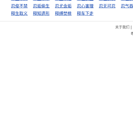
忍俊不禁
忍垢偷生
忍尤含垢
忍心害理
忍无可忍
忍气
释生取义
释知遗形
释缚焚榇
释车下走
|
关于我们
粤