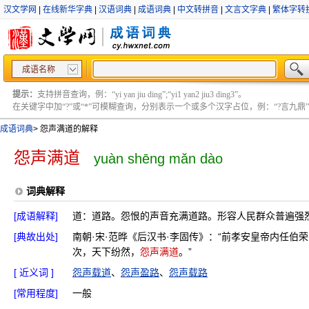
汉文学网
|
在线新华字典
|
汉语词典
|
成语词典
|
中文转拼音
|
文言文字典
|
繁体字转
成语名称
提示：
支持拼音查询，例：“yi yan jiu ding”;“yi1 yan2 jiu3 ding3”。
在关键字中加“?”或“*”可模糊查询，分别表示一个或多个汉字占位，例：“?言九鼎” ;“?言
成语词典
>
怨声满道的解释
怨声满道
yuàn shēng mǎn dào
词典解释
[成语解释]
道：道路。怨恨的声音充满道路。形容人民群众普遍强
[典故出处]
南朝·宋·范晔《后汉书·李固传》：“前孝安皇帝内任
次，天下纷然，
怨声满道
。”
[ 近义词 ]
怨声载道
、
怨声盈路
、
怨声载路
[常用程度]
一般