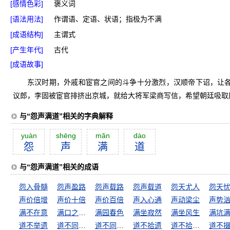
[感情色彩]
褒义词
[语法用法]
作谓语、定语、状语；指极为不满
[成语结构]
主谓式
[产生年代]
古代
[成语故事]
东汉时期，外戚和宦官之间的斗争十分激烈，汉顺帝下诏，让
议郎，李固被宦官排挤出京城，就给大将军梁商写信，希望朝廷吸取
与“怨声满道”相关的字典解释
yuàn
shēng
măn
dào
怨
声
满
道
与“怨声满道”相关的成语
怨入骨髓
怨声盈路
怨声载路
怨声载道
怨天尤人
怨天
声价倍增
声价十倍
声价百倍
声入心通
声动梁尘
声势
满不在意
满口之乎者也
满园春色
满坐寂然
满坐风生
满坑
道不举遗
道不同不相为谋
道不同，不相为谋
道不拾遗
道不拾遗，夜不闭户
道不