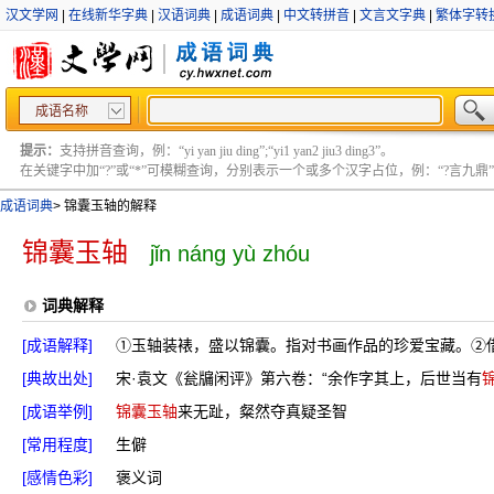
汉文学网
|
在线新华字典
|
汉语词典
|
成语词典
|
中文转拼音
|
文言文字典
|
繁体字转
成语名称
提示：
支持拼音查询，例：“yi yan jiu ding”;“yi1 yan2 jiu3 ding3”。
在关键字中加“?”或“*”可模糊查询，分别表示一个或多个汉字占位，例：“?言九鼎” ;“?言
成语词典
>
锦囊玉轴的解释
锦囊玉轴
jǐn náng yù zhóu
词典解释
[成语解释]
①玉轴装裱，盛以锦囊。指对书画作品的珍爱宝藏。②
[典故出处]
宋·袁文《瓮牖闲评》第六卷：“余作字其上，后世当有
[成语举例]
锦囊玉轴
来无趾，粲然夺真疑圣智
[常用程度]
生僻
[感情色彩]
褒义词