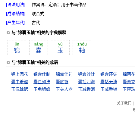
[语法用法]
作宾语、定语；用于书画作品
[成语结构]
联合式
[产生年代]
古代
与“锦囊玉轴”相关的字典解释
jĭn
náng
yù
zhóu
锦
囊
玉
轴
与“锦囊玉轴”相关的成语
锦上添花
锦囊佳制
锦囊佳句
锦囊妙计
锦囊还矢
锦团
囊中羞涩
囊匣如洗
囊底智
囊括四海
囊括无遗
囊橐
玉佩琼琚
玉兔银蟾
玉关人老
玉减香消
玉减香销
玉匣
|
关于我们
粤