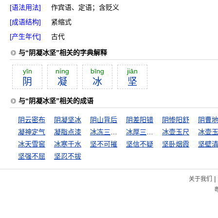
[语法用法]
作宾语、定语；含贬义
[成语结构]
紧缩式
[产生年代]
古代
与“阴凝冰坚”相关的字典解释
yīn
níng
bīng
jiān
阴
凝
冰
坚
与“阴凝冰坚”相关的成语
阴云密布
阴凝坚冰
阴山背后
阴差阳错
阴惨阳舒
阴曹
凝神定气
凝脂点漆
冰冻三尺，非一日之寒
冰厚三尺，非一日之寒
冰壶玉尺
冰壶
冰天雪窖
冰寒于水
坚不可摧
坚信不疑
坚卧烟霞
坚壁
坚强不屈
坚忍不拔
|
关于我们
粤