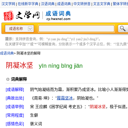
汉文学网
|
在线新华字典
|
汉语词典
|
成语词典
|
中文转拼音
|
文言文字典
|
繁体字转
成语名称
提示：
支持拼音查询，例：“yi yan jiu ding”;“yi1 yan2 jiu3 ding3”。
在关键字中加“?”或“*”可模糊查询，分别表示一个或多个汉字占位，例：“?言九鼎” ;“?言
成语词典
>
阴凝冰坚的解释
阴凝冰坚
yīn níng bīng jiān
词典解释
[成语解释]
阴气始凝结而为霜，渐积聚乃成坚冰。比喻小人渐渐得
[典故出处]
《周易·坤》：“
履霜坚冰
，阴始凝也。”
[成语举例]
宋 王应麟《困学纪闻 考史五》：“
阴凝冰坚
，极于似道。
[常用程度]
生僻
[感情色彩]
褒义词