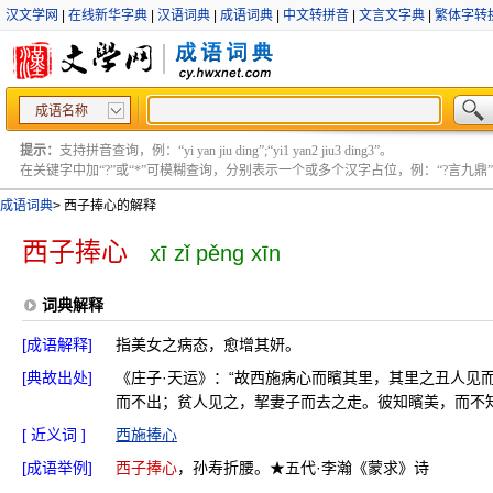
汉文学网
|
在线新华字典
|
汉语词典
|
成语词典
|
中文转拼音
|
文言文字典
|
繁体字转
成语名称
提示：
支持拼音查询，例：“yi yan jiu ding”;“yi1 yan2 jiu3 ding3”。
在关键字中加“?”或“*”可模糊查询，分别表示一个或多个汉字占位，例：“?言九鼎” ;“?言
成语词典
>
西子捧心的解释
西子捧心
xī zǐ pěng xīn
词典解释
[成语解释]
指美女之病态，愈增其妍。
[典故出处]
《庄子·天运》：“故西施病心而矉其里，其里之丑人见
而不出；贫人见之，挈妻子而去之走。彼知矉美，而不知
[ 近义词 ]
西施捧心
[成语举例]
西子捧心
，孙寿折腰。★五代·李瀚《蒙求》诗