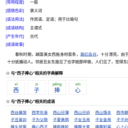
[常用程度]
一般
[感情色彩]
褒义词
[语法用法]
作宾语、定语；用于比喻句
[成语结构]
主谓式
[产生年代]
古代
[成语故事]
春秋时期，越国美女西施身材苗条，
唇红齿白
，十分漂亮，由
十分妩媚动人。邻居丑女东施见了也学她那样做，人们见了，觉得东
与“西子捧心”相关的字典解释
xī
zi
pĕng
xīn
西
子
捧
心
与“西子捧心”相关的成语
西台痛哭
西学东渐
西山日薄
西山日迫
西山饿夫
西市
子丑寅卯
子为父隐
子夏悬鹑
子女玉帛
子女金帛
子子
捧头鼠窜
捧心西子
捧毂推轮
捧腹大笑
捧腹轩渠
心上