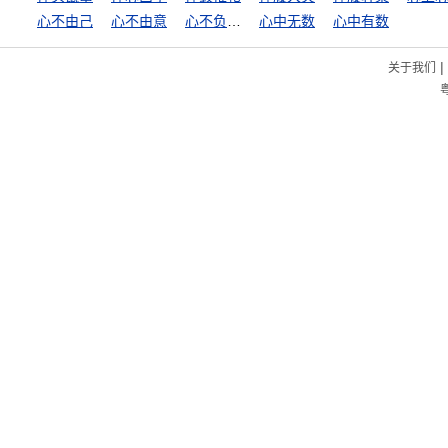
心不由己
心不由意
心不负人，面无惭色
心中无数
心中有数
|
关于我们
粤