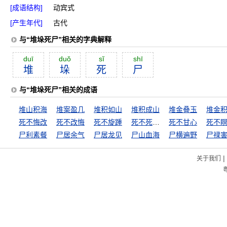
[成语结构]
动宾式
[产生年代]
古代
与“堆垛死尸”相关的字典解释
duī
duŏ
sĭ
shī
堆
垛
死
尸
与“堆垛死尸”相关的成语
堆山积海
堆案盈几
堆积如山
堆积成山
堆金叠玉
堆金
死不悔改
死不改悔
死不旋踵
死不死，活不活
死不甘心
死不
尸利素餐
尸居余气
尸居龙见
尸山血海
尸横遍野
尸禄
|
关于我们
粤