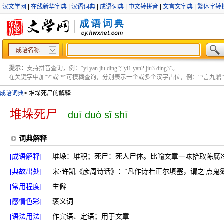
汉文学网
|
在线新华字典
|
汉语词典
|
成语词典
|
中文转拼音
|
文言文字典
|
繁体字转
成语名称
提示：
支持拼音查询，例：“yi yan jiu ding”;“yi1 yan2 jiu3 ding3”。
在关键字中加“?”或“*”可模糊查询，分别表示一个或多个汉字占位，例：“?言九鼎” ;“?言
成语词典
>
堆垛死尸的解释
堆垛死尸
duī duò sǐ shī
词典解释
[成语解释]
堆垛：堆积；死尸：死人尸体。比喻文章一味拾取陈腐
[典故出处]
宋·许凯《彦周诗话》：“凡作诗若正尔填塞，谓之‘点鬼簿
[常用程度]
生僻
[感情色彩]
褒义词
[语法用法]
作宾语、定语；用于文章