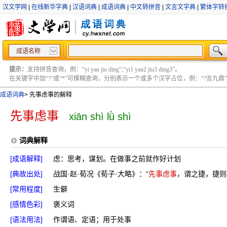
汉文学网
|
在线新华字典
|
汉语词典
|
成语词典
|
中文转拼音
|
文言文字典
|
繁体字转
成语名称
提示：
支持拼音查询，例：“yi yan jiu ding”;“yi1 yan2 jiu3 ding3”。
在关键字中加“?”或“*”可模糊查询，分别表示一个或多个汉字占位，例：“?言九鼎” ;“?言
成语词典
>
先事虑事的解释
先事虑事
xiān shì lǜ shì
词典解释
[成语解释]
虑：思考，谋划。在做事之前就作好计划
[典故出处]
战国·赵·荀况《荀子·大略》：“
先事虑事
，谓之捷，捷则
[常用程度]
生僻
[感情色彩]
褒义词
[语法用法]
作谓语、定语；用于处事