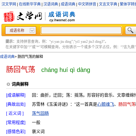
汉文学网
|
在线新华字典
|
汉语词典
|
成语词典
|
中文转拼音
|
文言文字典
|
繁体字转
成语名称
提示：
支持拼音查询，例：“yi yan jiu ding”;“yi1 yan2 jiu3 ding3”。
在关键字中加“?”或“*”可模糊查询，分别表示一个或多个汉字占位，例：“?言九鼎” ;“?言
成语词典
>
肠回气荡的解释
肠回气荡
cháng huí qì dàng
词典解释
[成语解释]
回：曲折，迂回；荡：摇荡。形容好的音乐、文章缠绵
[典故出处]
苏雪林《玉溪诗谜》：“这一首真是
心颤魂飞
、
肠回气荡
[ 近义词 ]
荡气回肠
[常用程度]
一般
[感情色彩]
褒义词