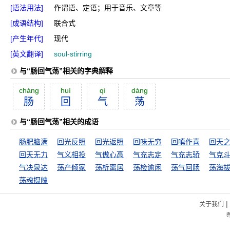
[语法用法]
作谓语、定语；用于音乐、文章等
[成语结构]
联合式
[产生年代]
现代
[英文翻译]
soul-stirring
与“肠回气荡”相关的字典解释
cháng
huí
qì
dàng
肠
回
气
荡
与“肠回气荡”相关的成语
肠肥脑满
回光反照
回光返照
回味无穷
回嗔作喜
回天
回天无力
气义相投
气傲心高
气充志定
气充志骄
气克
气决泉达
荡产倾家
荡析离居
荡检逾闲
荡气回肠
荡海
荡魂摄魄
|
关于我们
粤