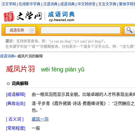
汉文学网
|
在线新华字典
|
汉语词典
|
成语词典
|
中文转拼音
|
文言文字典
|
繁体字转
成语名称
提示：
支持拼音查询，例：“yi yan jiu ding”;“yi1 yan2 jiu3 ding3”。
在关键字中加“?”或“*”可模糊查询，分别表示一个或多个汉字占位，例：“?言九鼎” ;“?言
成语词典
>
威凤片羽的解释
威凤片羽
wēi fèng piàn yǔ
词典解释
[成语解释]
由一根凤羽而显示其全貌。比喻卓越的人才所表现出来
[典故出处]
清·平步青《霞外捃屑·诗话·费鹿峰诗笺》：“泛然酬应
也。”
[ 近义词 ]
威凤一羽
[常用程度]
一般