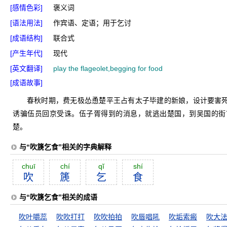
[感情色彩]
褒义词
[语法用法]
作宾语、定语；用于乞讨
[成语结构]
联合式
[产生年代]
现代
[英文翻译]
play the flageolet,begging for food
[成语故事]
春秋时期，费无极怂恿楚平王占有太子毕建的新娘，设计要害
诱骗伍员回京受诛。伍子胥得到的消息，就逃出楚国，到吴国的街
楚。
与“吹篪乞食”相关的字典解释
chuī
chí
qĭ
shí
吹
篪
乞
食
与“吹篪乞食”相关的成语
吹叶嚼蕊
吹吹打打
吹吹拍拍
吹唇唱吼
吹垢索瘢
吹大