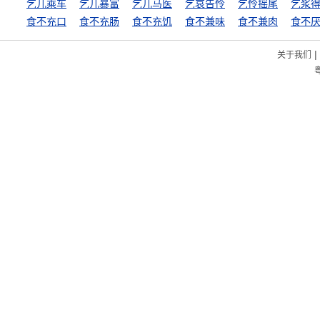
乞儿乘车
乞儿暴富
乞儿马医
乞哀告怜
乞怜摇尾
乞浆
食不充口
食不充肠
食不充饥
食不兼味
食不兼肉
|
关于我们
粤