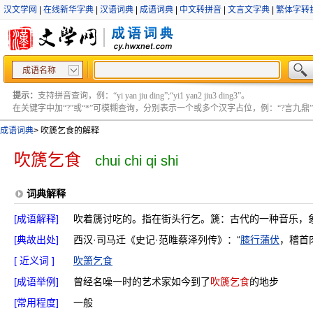
汉文学网
|
在线新华字典
|
汉语词典
|
成语词典
|
中文转拼音
|
文言文字典
|
繁体字转
成语名称
提示：
支持拼音查询，例：“yi yan jiu ding”;“yi1 yan2 jiu3 ding3”。
在关键字中加“?”或“*”可模糊查询，分别表示一个或多个汉字占位，例：“?言九鼎” ;“?言
成语词典
>
吹篪乞食的解释
吹篪乞食
chui chi qi shi
词典解释
[成语解释]
吹着篪讨吃的。指在街头行乞。篪：古代的一种音乐，
[典故出处]
西汉·司马迁《史记·范睢蔡泽列传》：“
膝行蒲伏
，稽首
[ 近义词 ]
吹箫乞食
[成语举例]
曾经名噪一时的艺术家如今到了
吹篪乞食
的地步
[常用程度]
一般