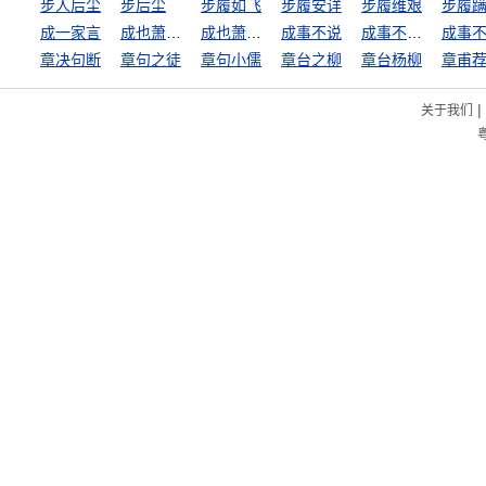
步人后尘
步后尘
步履如飞
步履安详
步履维艰
步履
成一家言
成也萧何败萧何
成也萧何，败也萧何
成事不说
成事不足，坏事有余
章决句断
章句之徒
章句小儒
章台之柳
章台杨柳
章甫
|
关于我们
粤