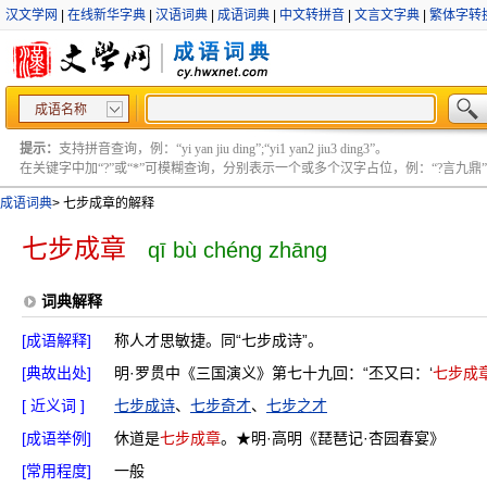
汉文学网
|
在线新华字典
|
汉语词典
|
成语词典
|
中文转拼音
|
文言文字典
|
繁体字转
成语名称
提示：
支持拼音查询，例：“yi yan jiu ding”;“yi1 yan2 jiu3 ding3”。
在关键字中加“?”或“*”可模糊查询，分别表示一个或多个汉字占位，例：“?言九鼎” ;“?言
成语词典
>
七步成章的解释
七步成章
qī bù chéng zhāng
词典解释
[成语解释]
称人才思敏捷。同“七步成诗”。
[典故出处]
明·罗贯中《三国演义》第七十九回：“丕又曰：‘
七步成
[ 近义词 ]
七步成诗
、
七步奇才
、
七步之才
[成语举例]
休道是
七步成章
。★明·高明《琵琶记·杏园春宴》
[常用程度]
一般