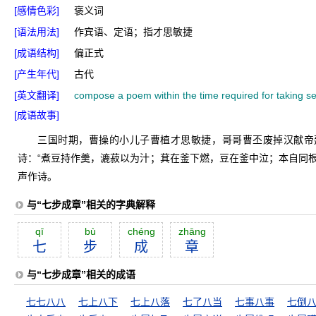
[感情色彩]
褒义词
[语法用法]
作宾语、定语；指才思敏捷
[成语结构]
偏正式
[产生年代]
古代
[英文翻译]
compose a poem within the time required for taking s
[成语故事]
三国时期，曹操的小儿子曹植才思敏捷，哥哥曹丕废掉汉献帝
诗：“煮豆持作羹，漉菽以为汁；萁在釜下燃，豆在釜中泣；本自同根
声作诗。
与“七步成章”相关的字典解释
qī
bù
chéng
zhāng
七
步
成
章
与“七步成章”相关的成语
七七八八
七上八下
七上八落
七了八当
七事八事
七倒