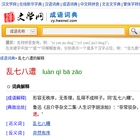
汉文学网
|
在线新华字典
|
汉语词典
|
成语词典
|
中文转拼音
|
文言文字典
|
繁体字转
成语名称
提示：
支持拼音查询，例：“yi yan jiu ding”;“yi1 yan2 jiu3 ding3”。
在关键字中加“?”或“*”可模糊查询，分别表示一个或多个汉字占位，例：“?言九鼎” ;“?言
成语词典
>
乱七八遭的解释
乱七八遭
luàn qī bā zāo
词典解释
[成语解释]
形容无秩序，无条理，乱得不成样子。同“乱七八糟”。
[典故出处]
鲁迅《且介亭杂文二集·人生识字胡涂始》：“非常驳杂
遭
。”
[ 近义词 ]
乱七八糟
[ 反义词 ]
井然有序