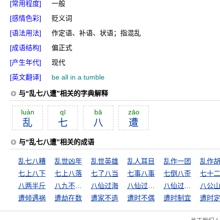
[常用程度]
一般
[感情色彩]
贬义词
[语法用法]
作定语、补语、状语；指混乱
[成语结构]
偏正式
[产生年代]
现代
[英文翻译]
be all in a tumble
与“乱七八遭”相关的字典解释
luàn
qī
bā
zāo
乱
七
八
遭
与“乱七八遭”相关的成语
乱七八糟
乱世凶年
乱世英雄
乱人耳目
乱作一团
乱作
七上八下
七上八落
七了八当
七事八事
七倒八歪
七十
八两半斤
八九不离十
八仙过海
八仙过海，各显其能
八仙过海，各显神通
遭倾遇祸
遭劫在数
遭家不造
遭时不偶
遭时制宜
遭时