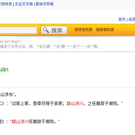
文转拼音
|
文言文字典
|
繁体字转换
首页
|
成
按拼音检索
按部首检索
 jiu3 ding3”。
个汉字占位，例：“?言九鼎” ;“?言?鼎”;“一言??”;“一言*”等。
uān
山涉水”。
二》：“过家上冢，恳章尽得于哀荣；
跋山涉川
，之任敢辞于艰险。”
道》：“
跋山涉川
任敢辞于艰险。”