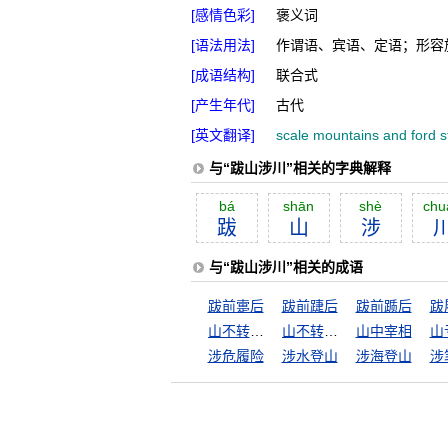
[感情色彩]
褒义词
[语法用法]
作谓语、宾语、定语；形容
[成语结构]
联合式
[产生年代]
古代
[英文翻译]
scale mountains and ford 
与“跋山涉川”相关的字典解释
bá
shān
shè
chu
跋
山
涉
与“跋山涉川”相关的成语
跋前疐后
跋前踕后
跋前踬后
跋
山不转水转
山不转路转
山中宰相
山
涉危履险
涉水登山
涉海登山
涉