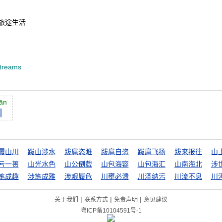
旅途生活
streams
ān
川
履山川
跋山涉水
跋扈恣睢
跋扈自恣
跋扈飞扬
跋来报往
亏一篑
山光水色
山公倒载
山包海容
山包海汇
山南海北
涉
笔成趣
涉笔成雅
涉艰履危
川壅必溃
川泽纳污
川流不息
川
|
|
|
关于我们
联系方式
免责声明
意见建议
粤ICP备10104591号-1