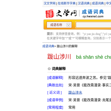
汉文学网
|
在线新华字典
|
汉语词典
|
成语词典
|
中
成语名称
提示：
支持拼音查询，例：“yi yan jiu ding”;“yi1 yan2
在关键字中加“?”或“*”可模糊查询，分别表示一个或多
成语词典
>
跋山涉川的解释
跋山涉川
bá shān shè ch
词典解释
[成语解释]
形容远道奔波之苦。参见“跋
[典故出处]
宋·吴曾《能改斋漫录·事实
[ 近义词 ]
跋山涉水
[成语举例]
宋·吴曾《能改斋漫录·龙尾
[常用程度]
常用