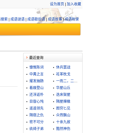
设为首页
|
加入收藏
语搜索
|
成语谜语
|
成语歇后语
|
成语故事
|
成语附录
最近查询
慷慨陈词
休兵罢战
中冓之言
衽革枕戈
擢发抽肠
一而二，二而一
着屐登山
华屋山丘
还淳返朴
迭床架屋
目眢心忳
隔屋撺椽
遥遥领先
图穷匕见
隔宿之仇
众喣飘山
密不可分
十亲九故
纨绮子弟
黯然神伤