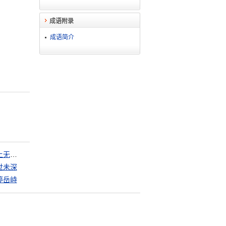
成语附录
成语简介
山上无老虎，猴子称大王
世未深
渟岳峙