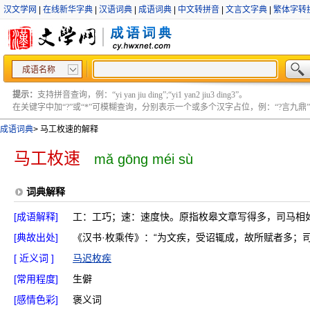
汉文学网
|
在线新华字典
|
汉语词典
|
成语词典
|
中文转拼音
|
文言文字典
|
繁体字转
成语名称
提示：
支持拼音查询，例：“yi yan jiu ding”;“yi1 yan2 jiu3 ding3”。
在关键字中加“?”或“*”可模糊查询，分别表示一个或多个汉字占位，例：“?言九鼎” ;“?言
成语词典
>
马工枚速的解释
马工枚速
mǎ gōng méi sù
词典解释
[成语解释]
工：工巧；速：速度快。原指枚皋文章写得多，司马相
[典故出处]
《汉书·枚乘传》：“为文疾，受诏辄成，故所赋者多；
[ 近义词 ]
马迟枚疾
[常用程度]
生僻
[感情色彩]
褒义词