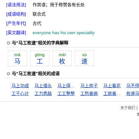
[语法用法]
作宾语；用于称赞各有长处
[成语结构]
联合式
[产生年代]
古代
[英文翻译]
everyone has his own speciality
与“马工枚速”相关的字典解释
mă
gōng
méi
sù
马
工
枚
速
与“马工枚速”相关的成语
马上功成
马上墙头
马上得天下
马上房子
马上看花
马不
工于心计
工力悉敌
工工整整
工愁善病
工欲善其事，必先利其器
枚速
|
关于我们
粤