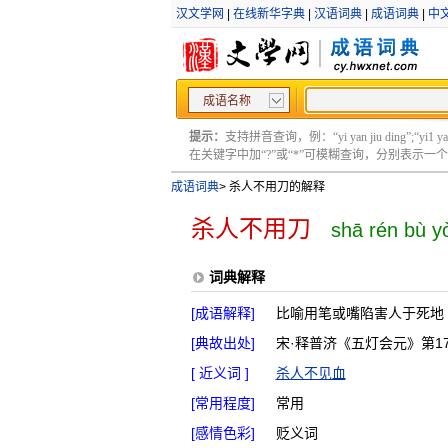
汉文学网
|
在线新华字典
|
汉语词典
|
成语词典
|
中
成语名称
提示：
支持拼音查询，例：“yi yan jiu ding”;“yi1 yan2
在关键字中加“?”或“*”可模糊查询，分别表示一个或多
成语词典
>
杀人不用刀的解释
杀人不用刀
shā rén bù y
词典解释
[成语解释]
比喻用笔或嘴陷害人于死地
[典故出处]
宋·释普济《五灯会元》第17
[ 近义词 ]
杀人不见血
[常用程度]
常用
[感情色彩]
贬义词