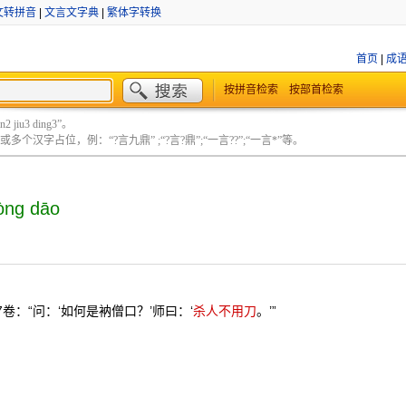
文转拼音
|
文言文字典
|
繁体字转换
首页
|
成
按拼音检索
按部首检索
 jiu3 ding3”。
个汉字占位，例：“?言九鼎” ;“?言?鼎”;“一言??”;“一言*”等。
òng dāo
卷：“问：‘如何是衲僧口？’师曰：‘
杀人不用刀
。’”