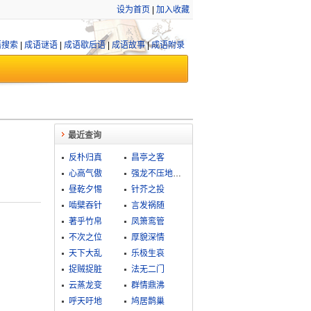
设为首页
|
加入收藏
语搜索
|
成语谜语
|
成语歇后语
|
成语故事
|
成语附录
最近查询
反朴归真
昌亭之客
心高气傲
强龙不压地头蛇
昼乾夕惕
针芥之投
啮檗吞针
言发祸随
著乎竹帛
凤箫鸾管
不次之位
厚貌深情
天下大乱
乐极生哀
捉贼捉脏
法无二门
云蒸龙变
群情鼎沸
呼天吁地
鸠居鹊巢