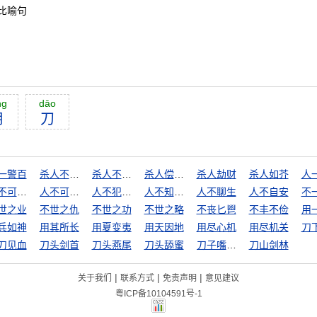
比喻句
ng
dāo
用
刀
一警百
杀人不眨眼
杀人不见血
杀人偿命，欠债还钱
杀人劫财
杀人如芥
人
人不可貌相
人不可貌相，海水不可斗量
人不犯我，我不犯人
人不知，鬼不觉
人不聊生
人不自安
不
世之业
不世之仇
不世之功
不世之略
不丧匕鬯
不丰不俭
用
兵如神
用其所长
用夏变夷
用天因地
用尽心机
用尽机关
刀
刀见血
刀头剑首
刀头燕尾
刀头舔蜜
刀子嘴豆腐心
刀山剑林
|
|
|
关于我们
联系方式
免责声明
意见建议
粤ICP备10104591号-1