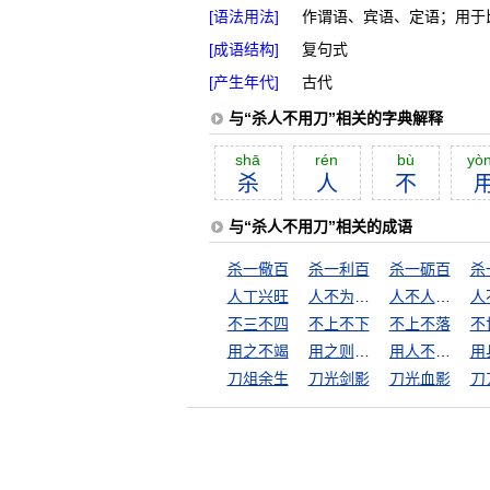
[语法用法]
作谓语、宾语、定语；用于
[成语结构]
复句式
[产生年代]
古代
与“杀人不用刀”相关的字典解释
shā
rén
bù
yò
杀
人
不
与“杀人不用刀”相关的成语
杀一儆百
杀一利百
杀一砺百
杀
人丁兴旺
人不为己，天诛地灭
人不人，鬼不鬼
不三不四
不上不下
不上不落
不
用之不竭
用之则行，舍之则藏
用人不疑，疑人不用
用
刀俎余生
刀光剑影
刀光血影
刀