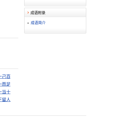
成语附录
成语简介
一己百
一而足
一当十
下留人