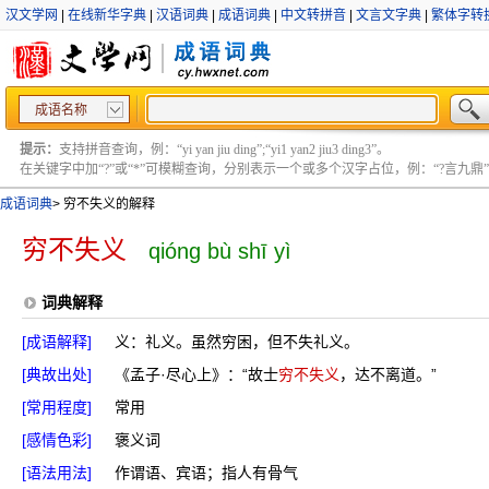
汉文学网
|
在线新华字典
|
汉语词典
|
成语词典
|
中文转拼音
|
文言文字典
|
繁体字转
成语名称
提示：
支持拼音查询，例：“yi yan jiu ding”;“yi1 yan2 jiu3 ding3”。
在关键字中加“?”或“*”可模糊查询，分别表示一个或多个汉字占位，例：“?言九鼎” ;“?言
成语词典
>
穷不失义的解释
穷不失义
qióng bù shī yì
词典解释
[成语解释]
义：礼义。虽然穷困，但不失礼义。
[典故出处]
《孟子·尽心上》：“故士
穷不失义
，达不离道。”
[常用程度]
常用
[感情色彩]
褒义词
[语法用法]
作谓语、宾语；指人有骨气