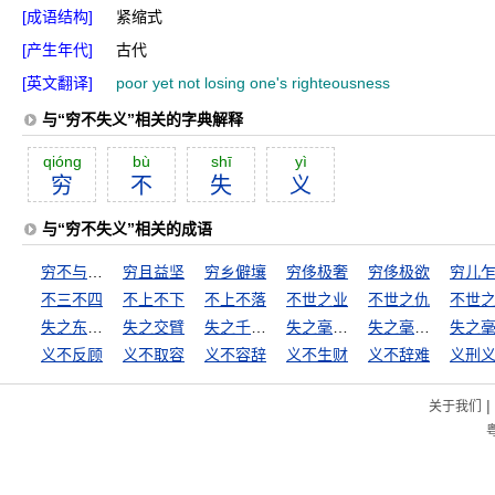
[成语结构]
紧缩式
[产生年代]
古代
[英文翻译]
poor yet not losing one's righteousness
与“穷不失义”相关的字典解释
qióng
bù
shī
yì
穷
不
失
义
与“穷不失义”相关的成语
穷不与富斗，富不与官斗
穷且益坚
穷乡僻壤
穷侈极奢
穷侈极欲
穷儿
不三不四
不上不下
不上不落
不世之业
不世之仇
不世
失之东隅，收之桑榆
失之交臂
失之千里，差若毫厘
失之毫厘，差之千里
失之毫厘，差以千里
义不反顾
义不取容
义不容辞
义不生财
义不辞难
义刑
|
关于我们
粤