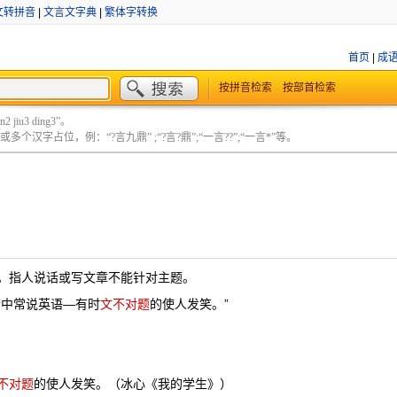
文转拼音
|
文言文字典
|
繁体字转换
首页
|
成
按拼音检索
按部首检索
 jiu3 ding3”。
个汉字占位，例：“?言九鼎” ;“?言?鼎”;“一言??”;“一言*”等。
。指人说话或写文章不能针对主题。
梦中常说英语—有时
文不对题
的使人发笑。”
不对题
的使人发笑。（冰心《我的学生》）