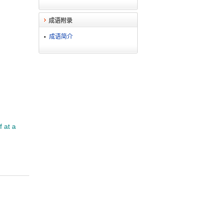
成语附录
成语简介
f at a