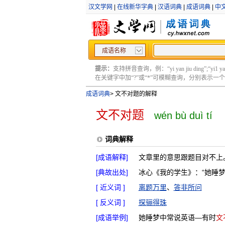
汉文学网
|
在线新华字典
|
汉语词典
|
成语词典
|
中
成语名称
提示：
支持拼音查询，例：“yi yan jiu ding”;“yi1 yan2
在关键字中加“?”或“*”可模糊查询，分别表示一个或多
成语词典
>
文不对题的解释
文不对题
wén bù duì tí
词典解释
[成语解释]
文章里的意思跟题目对不上
[典故出处]
冰心《我的学生》：“她睡
[ 近义词 ]
离题万里
、
答非所问
[ 反义词 ]
探骊得珠
[成语举例]
她睡梦中常说英语—有时
文