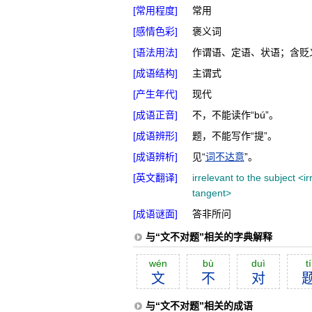
[常用程度]
常用
[感情色彩]
褒义词
[语法用法]
作谓语、定语、状语；含贬
[成语结构]
主谓式
[产生年代]
现代
[成语正音]
不，不能读作“bú”。
[成语辨形]
题，不能写作“提”。
[成语辨析]
见“
词不达意
”。
[英文翻译]
irrelevant to the subject <i
tangent>
[成语谜面]
答非所问
与“文不对题”相关的字典解释
wén
bù
duì
tí
文
不
对
与“文不对题”相关的成语