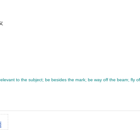
义
rrelevant to the subject; be besides the mark; be way off the beam; fly of
题