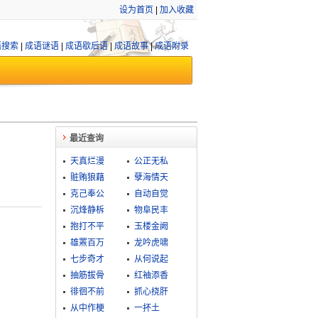
设为首页
|
加入收藏
语搜索
|
成语谜语
|
成语歇后语
|
成语故事
|
成语附录
最近查询
天真烂漫
公正无私
赃贿狼藉
孽海情天
克己奉公
自动自觉
沉烽静柝
物阜民丰
抱打不平
玉楼金阙
雄罴百万
龙吟虎啸
七步奇才
从何说起
抽筋拔骨
红袖添香
徘徊不前
抓心挠肝
从中作梗
一抔土