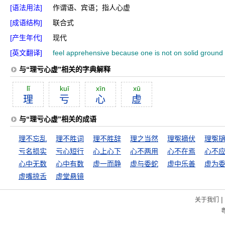
[语法用法]
作谓语、宾语；指人心虚
[成语结构]
联合式
[产生年代]
现代
[英文翻译]
feel apprehensive because one is not on solid ground
与“理亏心虚”相关的字典解释
lĭ
kuī
xīn
xū
理
亏
心
虚
与“理亏心虚”相关的成语
理不忘乱
理不胜词
理不胜辞
理之当然
理冤摘伏
理冤
亏名损实
亏心短行
心上心下
心不两用
心不在焉
心不
心中无数
心中有数
虚一而静
虚与委蛇
虚中乐善
虚为
虚嘴掠舌
虚堂悬镜
|
关于我们
粤