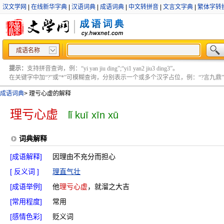
汉文学网
|
在线新华字典
|
汉语词典
|
成语词典
|
中文转拼音
|
文言文字典
|
繁体字转
成语名称
提示：
支持拼音查询，例：“yi yan jiu ding”;“yi1 yan2 jiu3 ding3”。
在关键字中加“?”或“*”可模糊查询，分别表示一个或多个汉字占位，例：“?言九鼎” ;“?言
成语词典
>
理亏心虚的解释
理亏心虚
lǐ kuī xīn xū
词典解释
[成语解释]
因理由不充分而担心
[ 反义词 ]
理直气壮
[成语举例]
他
理亏心虚
，就溜之大吉
[常用程度]
常用
[感情色彩]
贬义词