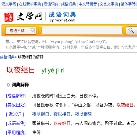
汉文学网
|
在线新华字典
|
汉语词典
|
成语词典
|
中文转拼音
|
文言文字典
|
繁体字转
成语名称
提示：
支持拼音查询，例：“yi yan jiu ding”;“yi1 yan2 jiu3 ding3”。
在关键字中加“?”或“*”可模糊查询，分别表示一个或多个汉字占位，例：“?言九鼎” ;“?言
成语词典
>
以夜继日的解释
以夜继日
yǐ yè jì rì
词典解释
[成语解释]
用夜晚的时间接上白天，日夜不停。
[典故出处]
《吕氏春秋·先识》：“中山之俗，以昼为夜，
以夜继日
[ 近义词 ]
夜以继日
、
夜以接日
、
夜以继昼
[成语举例]
家贫借书，
以夜继日
，古人阅市偷光，殆不过此。★元·
[常用程度]
生僻