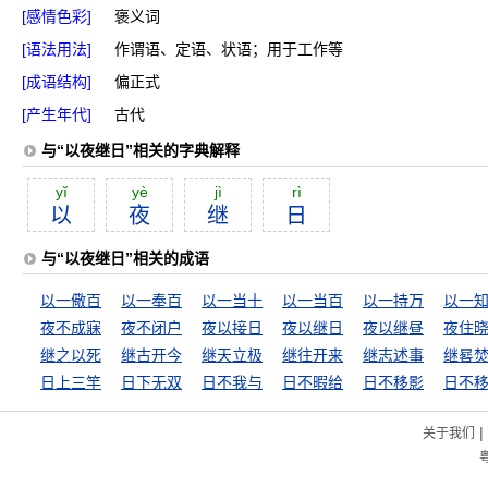
[感情色彩]
褒义词
[语法用法]
作谓语、定语、状语；用于工作等
[成语结构]
偏正式
[产生年代]
古代
与“以夜继日”相关的字典解释
yĭ
yè
jì
rì
以
夜
继
日
与“以夜继日”相关的成语
以一儆百
以一奉百
以一当十
以一当百
以一持万
以一
夜不成寐
夜不闭户
夜以接日
夜以继日
夜以继昼
夜住
继之以死
继古开今
继天立极
继往开来
继志述事
继晷
日上三竿
日下无双
日不我与
日不暇给
日不移影
日不
|
关于我们
粤