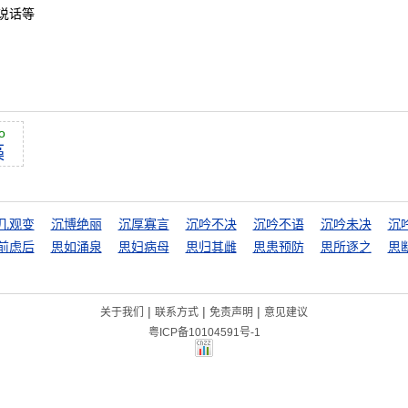
说话等
o
藻
几观变
沉博绝丽
沉厚寡言
沉吟不决
沉吟不语
沉吟未决
沉
前虑后
思如涌泉
思妇病母
思归其雌
思患预防
思所逐之
思
|
|
|
关于我们
联系方式
免责声明
意见建议
粤ICP备10104591号-1