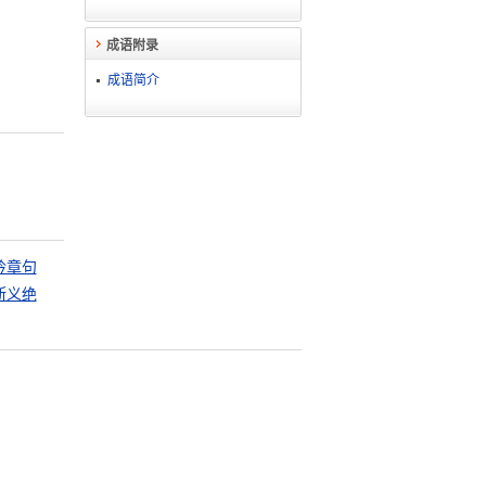
成语附录
成语简介
吟章句
断义绝