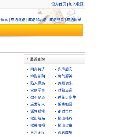
设为首页
|
加入收藏
语搜索
|
成语谜语
|
成语歇后语
|
成语故事
|
成语附录
最近查询
同舟共济
先声后实
柳影花阴
屏气凝神
陷入僵局
弄粉调朱
富丽堂皇
豺狼当道
微不足道
莲花步步生
后发制人
嫉贪如雠
狐埋狐搰
别财异居
梯山航海
梯山栈谷
梯荣阶禄
梯山架壑
荒淫无度
观者麕集