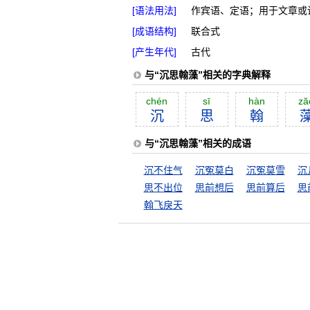
[语法用法]
作宾语、定语；用于文章或
[成语结构]
联合式
[产生年代]
古代
与“沉思翰藻”相关的字典解释
chén
sī
hàn
ză
沉
思
翰
与“沉思翰藻”相关的成语
沉不住气
沉冤莫白
沉冤莫雪
沉
思不出位
思前想后
思前算后
思
翰飞戾天