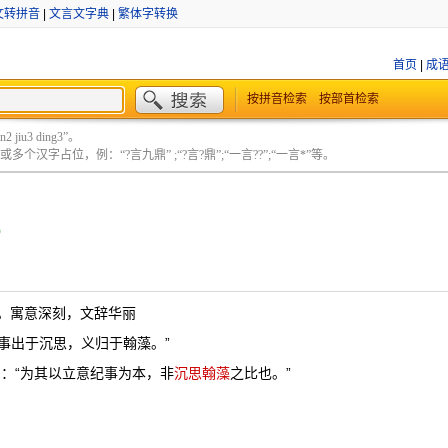
文转拼音
|
文言文字典
|
繁体字转换
首页
|
成
按拼音检索
按部首检索
 jiu3 ding3”。
个汉字占位，例：“?言九鼎” ;“?言?鼎”;“一言??”;“一言*”等。
o
。寓意深刻，文辞华丽
“事出于沉思，义归于翰藻。”
》：“为其以立意纪事为本，非
沉思翰藻
之比也。”