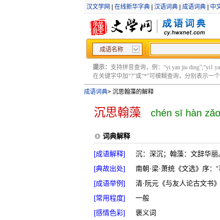
汉文学网
|
在线新华字典
|
汉语词典
|
成语词典
|
中
成语名称
提示：
支持拼音查询，例：“yi yan jiu ding”;“yi1 yan2
在关键字中加“?”或“*”可模糊查询，分别表示一个或多
成语词典
>
沉思翰藻的解释
沉思翰藻
chén sī hàn zǎ
词典解释
[成语解释]
沉：深沉；翰藻：文辞华丽
[典故出处]
南朝·梁·萧统《文选》序：
[成语举例]
清·阮元《与友人论古文书
[常用程度]
一般
[感情色彩]
褒义词