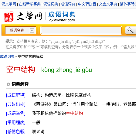
汉文学网
|
在线新华字典
|
汉语词典
|
成语词典
|
中文转拼音
|
文言文字典
|
繁体字转
成语名称
提示：
支持拼音查询，例：“yi yan jiu ding”;“yi1 yan2 jiu3 ding3”。
在关键字中加“?”或“*”可模糊查询，分别表示一个或多个汉字占位，例：“?言九鼎” ;“?言
成语词典
>
空中结构的解释
空中结构
kòng zhōng jié gòu
词典解释
[成语解释]
结构：构造房屋。比喻凭空虚构
[典故出处]
《西游补》第13回：“当时用个骗法，一哄哄出，老翁
[成语举例]
我不相信他描绘的
空中结构
[常用程度]
一般
[感情色彩]
褒义词