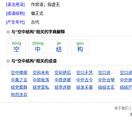
[语法用法]
作宾语；指虚无
[成语结构]
偏正式
[产生年代]
古代
与“空中结构”相关的字典解释
kōng
zhōng
jié
gòu
空
中
结
构
与“空中结构”相关的成语
空中楼阁
空前未有
空前绝后
空口无凭
空口说白话
中冓之言
中原板荡
中原逐鹿
中外古今
中外合璧
中外
结党聚群
结党营私
结党连群
结发夫妻
结结实实
结结
构怨连兵
|
关于我们
粤