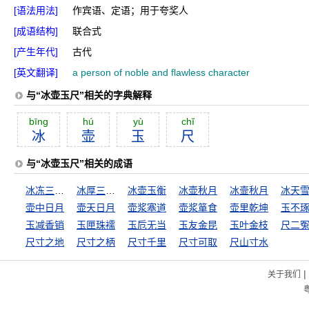
[语法用法]
作宾语、定语；用于夸奖人
[成语结构]
联合式
[产生年代]
古代
[英文翻译]
a person of noble and flawless character
与“冰壶玉尺”相关的字典解释
bīng
hú
yù
chĭ
冰
壶
玉
尺
与“冰壶玉尺”相关的成语
冰冻三尺，非一日之寒
冰厚三尺，非一日之寒
冰壶玉衡
冰壶秋月
冰壸秋月
冰天
壶中日月
壶天日月
壶浆塞道
壶浆箪食
壶里乾坤
玉减香销
玉匣珠襦
玉卮无当
玉友金昆
玉叶金枝
尺二
尺寸之地
尺寸之柄
尺寸千里
尺寸可取
尺山寸水
|
关于我们
粤