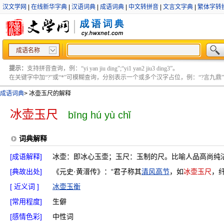
汉文学网
|
在线新华字典
|
汉语词典
|
成语词典
|
中文转拼音
|
文言文字典
|
繁体字转
成语名称
提示：
支持拼音查询，例：“yi yan jiu ding”;“yi1 yan2 jiu3 ding3”。
在关键字中加“?”或“*”可模糊查询，分别表示一个或多个汉字占位，例：“?言九鼎” ;“?言
成语词典
>
冰壶玉尺的解释
冰壶玉尺
bīng hú yù chǐ
词典解释
[成语解释]
冰壶：即冰心玉壶；玉尺：玉制的尺。比喻人品高尚纯
[典故出处]
《元史·黄溍传》：“君子称其
清风高节
，如
冰壶玉尺
，
[ 近义词 ]
冰壶玉衡
[常用程度]
生僻
[感情色彩]
中性词