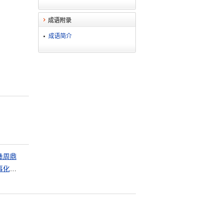
成语附录
成语简介
彝周鼎
大事化小，小事化无