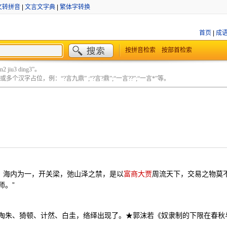
文转拼音
|
文言文字典
|
繁体字转换
首页
|
成
按拼音检索
按部首检索
 jiu3 ding3”。
个汉字占位，例：“?言九鼎” ;“?言?鼎”;“一言??”;“一言*”等。
兴，海内为一，开关梁，弛山泽之禁，是以
富商大贾
周流天下，交易之物莫
师。”
陶朱、猗顿、计然、白圭，络绎出现了。★郭沫若《奴隶制的下限在春秋