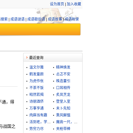
设为首页
|
加入收藏
语搜索
|
成语谜语
|
成语歇后语
|
成语故事
|
成语附录
最近查询
温文尔雅
精神焕发
鹤发童颜
忐忑不安
为虎作伥
株连蔓引
不茶不饭
口耳相传
昭然若揭
炙凤烹龙
不通，得
诗朋酒侪
登堂入室
万事亨通
未卜先知
肉麻当有趣
熏风解愠
活到老，学到老
魔高一尺，道高一丈
与战国之
势穷力尽
夹枪带棒