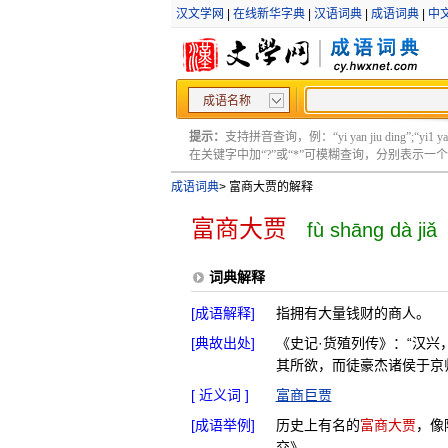
汉文学网
|
在线新华字典
|
汉语词典
|
成语词典
|
中
成语名称
提示：
支持拼音查询，例：“yi yan jiu ding”;“yi1 yan2
在关键字中加“?”或“*”可模糊查询，分别表示一个或多
成语词典
>
富商大贾的解释
富商大贾
fù shāng dà jiǎ
词典解释
[成语解释]
指拥有大量钱财的商人。
[典故出处]
《史记·货殖列传》：“汉
其所欲，而徒豪杰诸侯于京
[ 近义词 ]
富商巨贾
[成语举例]
历史上有名的
富商大贾
，像
交》