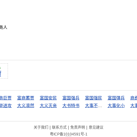
商人
ă
贾
商巨贾
富商蓄贾
富国安民
富国强兵
富国强民
富国彊兵
商
举进攻
大义凛然
大义灭亲
大书特书
大事不糊涂
大事化小
|
|
|
关于我们
联系方式
免责声明
意见建议
粤ICP备10104591号-1