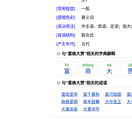
[常用程度]
一般
[感情色彩]
褒义词
[语法用法]
作主语、宾语、定语；指大
[成语结构]
联合式
[产生年代]
古代
与“富商大贾”相关的字典解释
fù
shāng
dà
ji
富
商
大
与“富商大贾”相关的成语
富丽堂皇
富于春秋
富可敌国
富
商彝夏鼎
商羊鼓舞
大中至正
大
大事去矣
大事完毕