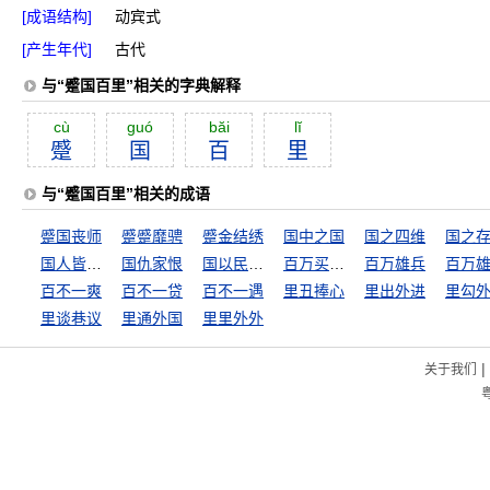
[成语结构]
动宾式
[产生年代]
古代
与“蹙国百里”相关的字典解释
cù
guó
băi
lĭ
蹙
国
百
里
与“蹙国百里”相关的成语
蹙国丧师
蹙蹙靡骋
蹙金结绣
国中之国
国之四维
国人皆曰可杀
国仇家恨
国以民为本，民以食为天
百万买宅，千万买邻
百万雄兵
百万
百不一爽
百不一贷
百不一遇
里丑捧心
里出外进
里勾
里谈巷议
里通外国
里里外外
|
关于我们
粤