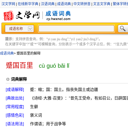
汉文学网
|
在线新华字典
|
汉语词典
|
成语词典
|
中文转拼音
|
文言文字典
|
繁体字转
成语名称
提示：
支持拼音查询，例：“yi yan jiu ding”;“yi1 yan2 jiu3 ding3”。
在关键字中加“?”或“*”可模糊查询，分别表示一个或多个汉字占位，例：“?言九鼎” ;“?言
成语词典
>
蹙国百里的解释
蹙国百里
cù guó bǎi lǐ
词典解释
[成语解释]
蹙：缩；国：国土。指丧失国土或边疆
[典故出处]
《诗经·大雅·召旻》：“昔先王受命，有如召公，日辟国
[常用程度]
生僻
[感情色彩]
褒义词
[语法用法]
作谓语；用于战争等