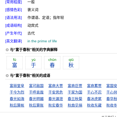
[常用程度]
一般
[感情色彩]
褒义词
[语法用法]
作谓语、定语；指年轻
[成语结构]
动宾式
[产生年代]
古代
[英文翻译]
in the prime of life
与“富于春秋”相关的字典解释
fù
yú
chūn
qiū
富
于
春
秋
与“富于春秋”相关的成语
富丽堂皇
富可敌国
富商大贾
富商巨贾
富商蓄贾
富国
于今为烈
于呼哀哉
于安思危
于家为国
于心不忍
于心
春光如海
春光明媚
春光漏泄
春兰秋菊
春冰虎尾
春华
秋后算帐
秋后算账
秋实春华
秋扇见捐
秋收东藏
秋收