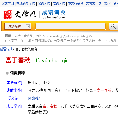
汉文学网
|
在线新华字典
|
汉语词典
|
成语词典
|
中文转拼音
|
文言文字典
|
繁体字转
成语名称
提示：
支持拼音查询，例：“yi yan jiu ding”;“yi1 yan2 jiu3 ding3”。
在关键字中加“?”或“*”可模糊查询，分别表示一个或多个汉字占位，例：“?言九鼎” ;“?言
成语词典
>
富于春秋的解释
富于春秋
fù yú chūn qiū
词典解释
[成语解释]
指年少，年轻。
[典故出处]
《史记·曹相国世家》：“天下初定，悼惠王
富于春秋
，
[ 反义词 ]
风烛残年
[成语举例]
太后以帝
富于春秋
，乃作《劝戒歌》三百余章，又作《皇
皇后赫连氏》