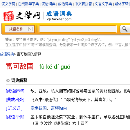
汉文学网
|
在线新华字典
|
汉语词典
|
成语词典
|
中文转拼音
|
文言文字典
|
繁体字转
成语名称
提示：
支持拼音查询，例：“yi yan jiu ding”;“yi1 yan2 jiu3 ding3”。
在关键字中加“?”或“*”可模糊查询，分别表示一个或多个汉字占位，例：“?言九鼎” ;“?言
成语词典
>
富可敌国的解释
富可敌国
fù kě dí guó
词典解释
[成语解释]
敌：匹敌。私人拥有的财富可与国家的资财相匹敌。形
[典故出处]
《汉书·邓通传》：“邓氏钱布天下，其富如此。”
[ 近义词 ]
富堪敌国
、
富埒陶白
[成语举例]
盖卞滨自他祖父遗下家业，到他手里在，单以各处田地
（清 李汝珍《镜花缘》六十四回