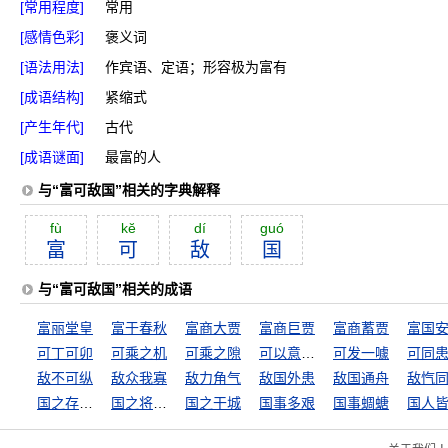
[常用程度]
常用
[感情色彩]
褒义词
[语法用法]
作宾语、定语；形容极为富有
[成语结构]
紧缩式
[产生年代]
古代
[成语谜面]
最富的人
与“富可敌国”相关的字典解释
fù
kĕ
dí
guó
富
可
敌
国
与“富可敌国”相关的成语
富丽堂皇
富于春秋
富商大贾
富商巨贾
富商蓄贾
富国
可丁可卯
可乘之机
可乘之隙
可以意会，不可言传
可发一噱
敌不可纵
敌众我寡
敌力角气
敌国外患
敌国通舟
敌忾
国之存亡，匹夫有责
国之将亡，必有妖孽
国之干城
国事多艰
国事蜩螗