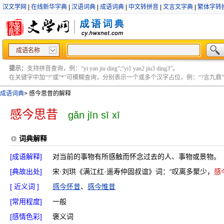
汉文学网
|
在线新华字典
|
汉语词典
|
成语词典
|
中文转拼音
|
文言文字典
|
繁体字转
成语名称
提示：
支持拼音查询，例：“yi yan jiu ding”;“yi1 yan2 jiu3 ding3”。
在关键字中加“?”或“*”可模糊查询，分别表示一个或多个汉字占位，例：“?言九鼎” ;“?言
成语词典
>
感今思昔的解释
感今思昔
gǎn jīn sī xī
词典解释
[成语解释]
对当前的事物有所感触而怀念过去的人、事物或景物。
[典故出处]
宋·刘珙《满江红·遥寿仲固叔谊》词：“叹离多聚少，
感
[ 近义词 ]
感今怀昔
、
感今惟昔
[常用程度]
一般
[感情色彩]
褒义词