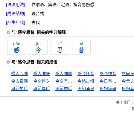
[语法用法]
作谓语、宾语、定语；指容易伤感
[成语结构]
联合式
[产生年代]
古代
与“感今思昔”相关的字典解释
găn
jīn
sī
xī
感
今
思
昔
与“感今思昔”相关的成语
感人心脾
感人肺肝
感人肺腑
感今怀昔
感今惟昔
感同
今古奇观
今夕何夕
今夕有酒今夕醉
今愁古恨
今日有酒今日醉
今昔
思前想后
思前算后
思前虑后
思如涌泉
思妇病母
思归
|
关于我们
粤