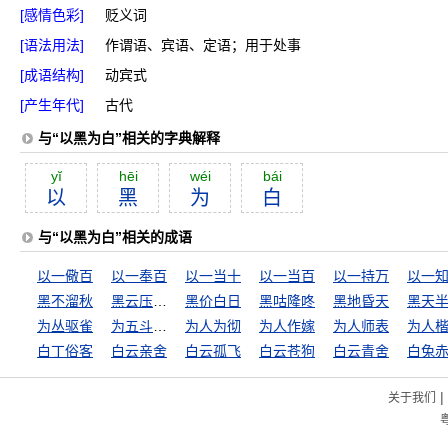
[感情色彩]
贬义词
[语法用法]
作谓语、宾语、定语；用于处事
[成语结构]
动宾式
[产生年代]
古代
与“以黑为白”相关的字典解释
yĭ
hēi
wéi
bái
以
黑
为
白
与“以黑为白”相关的成语
以一儆百
以一奉百
以一当十
以一当百
以一持万
以一
黑不溜秋
黑云压城城欲摧
黑价白日
黑咕隆咚
黑地昏天
黑天
为丛驱雀
为五斗米折腰
为人为彻
为人作嫁
为人师表
为人
白丁俗客
白云亲舍
白云孤飞
白云苍狗
白云青舍
白兔
|
关于我们
粤