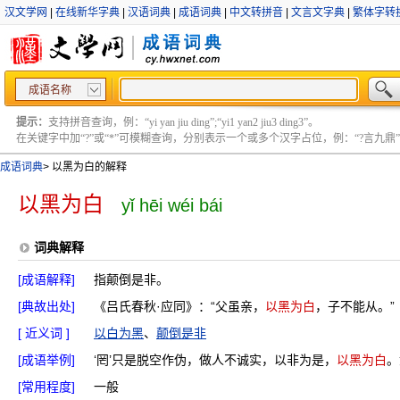
汉文学网
|
在线新华字典
|
汉语词典
|
成语词典
|
中文转拼音
|
文言文字典
|
繁体字转
成语名称
提示：
支持拼音查询，例：“yi yan jiu ding”;“yi1 yan2 jiu3 ding3”。
在关键字中加“?”或“*”可模糊查询，分别表示一个或多个汉字占位，例：“?言九鼎” ;“?言
成语词典
>
以黑为白的解释
以黑为白
yǐ hēi wéi bái
词典解释
[成语解释]
指颠倒是非。
[典故出处]
《吕氏春秋·应同》：“父虽亲，
以黑为白
，子不能从。”
[ 近义词 ]
以白为黑
、
颠倒是非
[成语举例]
‘罔’只是脱空作伪，做人不诚实，以非为是，
以黑为白
。
[常用程度]
一般