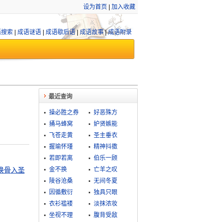
设为首页
|
加入收藏
语搜索
|
成语谜语
|
成语歇后语
|
成语故事
|
成语附录
最近查询
操必胜之券
好恶殊方
捅马蜂窝
妒贤嫉能
飞苍走黄
圣主垂衣
握瑜怀瑾
精神抖擞
若即若离
伯乐一顾
换骨
入圣
金不换
亡羊之叹
陵谷沧桑
无间冬夏
因循敷衍
独具只眼
衣衫褴褛
淡抹浓妆
坐视不理
腹背受敌