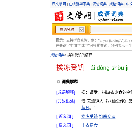
汉文学网
|
在线新华字典
|
汉语词典
|
成语词典
|
中
成语名称
提示：
支持拼音查询，例：“yi yan jiu ding”;“yi1 yan2
在关键字中加“?”或“*”可模糊查询，分别表示一个或多
成语词典
>
挨冻受饥的解释
挨冻受饥
ái dòng shòu jī
词典解释
[成语解释]
挨：遭受。指缺衣少食的穷
[典故出处]
清·无垢道人《八仙全传》第
超凡
。”
[ 近义词 ]
挨冻受饿
饥寒交迫
[ 反义词 ]
丰衣足食