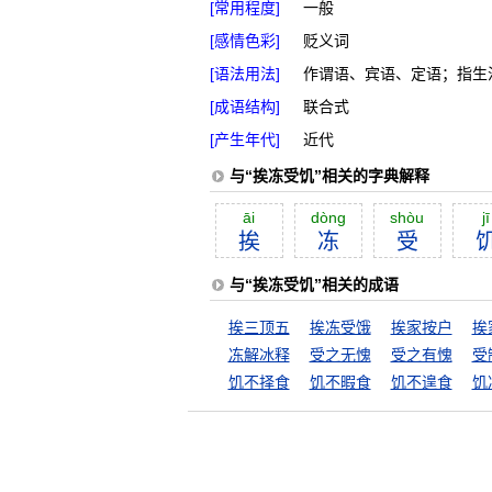
[常用程度]
一般
[感情色彩]
贬义词
[语法用法]
作谓语、宾语、定语；指生
[成语结构]
联合式
[产生年代]
近代
与“挨冻受饥”相关的字典解释
āi
dòng
shòu
jī
挨
冻
受
与“挨冻受饥”相关的成语
挨三顶五
挨冻受饿
挨家按户
挨
冻解冰释
受之无愧
受之有愧
受
饥不择食
饥不暇食
饥不遑食
饥