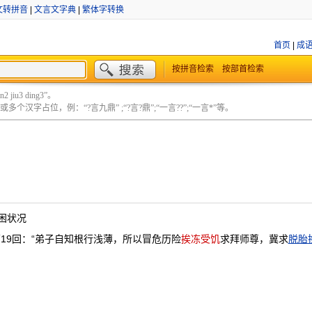
文转拼音
|
文言文字典
|
繁体字转换
首页
|
成
按拼音检索
按部首检索
 jiu3 ding3”。
个汉字占位，例：“?言九鼎” ;“?言?鼎”;“一言??”;“一言*”等。
困状况
19回：“弟子自知根行浅薄，所以冒危历险
挨冻受饥
求拜师尊，冀求
脱胎