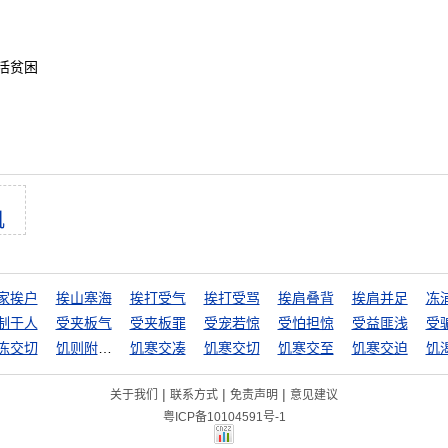
活贫困
饥
家挨户
挨山塞海
挨打受气
挨打受骂
挨肩叠背
挨肩并足
冻
制于人
受夹板气
受夹板罪
受宠若惊
受怕担惊
受益匪浅
受
冻交切
饥则附人，饱便高扬
饥寒交凑
饥寒交切
饥寒交至
饥寒交迫
饥
|
|
|
关于我们
联系方式
免责声明
意见建议
粤ICP备10104591号-1