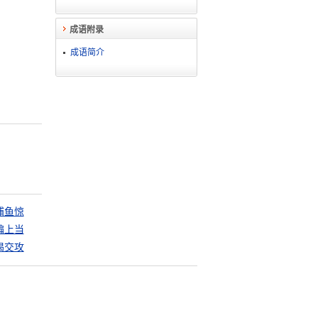
成语附录
成语简介
浦鱼惊
骗上当
渴交攻