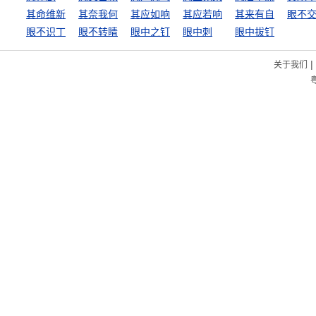
其命维新
其奈我何
其应如响
其应若响
其来有自
眼不
眼不识丁
眼不转睛
眼中之钉
眼中刺
眼中拔钉
|
关于我们
粤