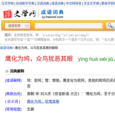
汉文学网
|
在线新华字典
|
汉语词典
|
成语词典
|
中文转拼音
|
文言文字典
|
繁体字转
成语名称
提示：
支持拼音查询，例：“yi yan jiu ding”;“yi1 yan2 jiu3 ding3”。
在关键字中加“?”或“*”可模糊查询，分别表示一个或多个汉字占位，例：“?言九鼎” ;“?言
成语词典
>
鹰化为鸠，众鸟犹恶其眼的解释
鹰化为鸠，众鸟犹恶其眼
yīng huà wéi ji
词典解释
[成语解释]
鸠：斑鸠；憎：憎恨。鹰变化为斑鸠，其他的斑鸠仍厌
恶
[典故出处]
南朝·宋·刘义庆《世说新语·方正》：“鹰化为鸠，至于识
[ 近义词 ]
鹰化为鸠，犹憎其眼
[常用程度]
生僻