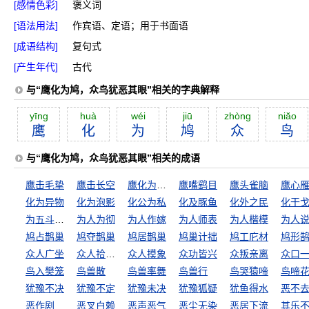
[感情色彩]
褒义词
[语法用法]
作宾语、定语；用于书面语
[成语结构]
复句式
[产生年代]
古代
与“鹰化为鸠，众鸟犹恶其眼”相关的字典解释
yīng
huà
wéi
jiū
zhòng
niăo
鹰
化
为
鸠
众
鸟
与“鹰化为鸠，众鸟犹恶其眼”相关的成语
鹰击毛挚
鹰击长空
鹰化为鸠，犹憎其眼
鹰嘴鹞目
鹰头雀脑
鹰心
化为异物
化为泡影
化公为私
化及豚鱼
化外之民
为五斗米折腰
为人为彻
为人作嫁
为人师表
为人楷模
为人
鸠占鹊巢
鸠夺鹊巢
鸠居鹊巢
鸠巢计拙
鸠工庀材
鸠形
众人广坐
众人拾柴火焰高
众人摸象
众功皆兴
众叛亲离
众口
鸟入樊笼
鸟兽散
鸟兽率舞
鸟兽行
鸟哭猿啼
鸟啼
犹豫不决
犹豫不定
犹豫未决
犹豫狐疑
犹鱼得水
恶不
恶作剧
恶叉白赖
恶声恶气
恶尘无染
恶居下流
其乐