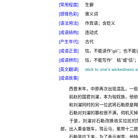
[常用程度]
生僻
[感情色彩]
褒义词
[语法用法]
作宾语；含贬义
[成语结构]
连动式
[产生年代]
古代
[成语正音]
怙，不能读作“ɡū”；也不能读
[成语辨形]
怙，不能写作“ 枯”或“估”
[英文翻译]
stick to one's wickedness a
[成语故事]
西晋末年，中原再次出现混乱，一些
前赵的国君刘濯，本为匈奴族，他依仗
和刘濯同时的另一位武将石勒原是羯族
石勒对刘濯的篡权很不满，伺机灭掉
于是，刘濯对石勒改换收买拉扰的策
部，出入乘金银车，驾云马，冕带十二旒
石勒答应下来，为了表示谢意，他特