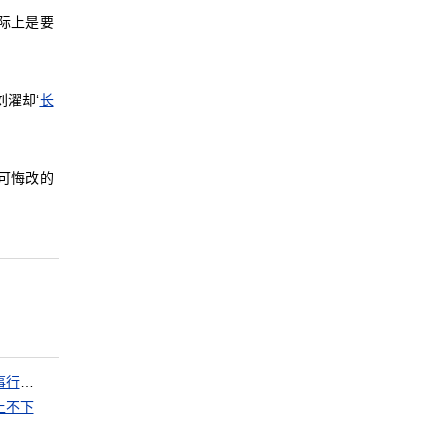
际上是要
濯却‘
长
可悔改的
恶事行千里
上不下