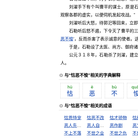
刘濯手下有个叫曹平的谋士，原是石勒
观察各郡的虚实，以便伺机发起攻战。”
刘濯听后大怒，待郭汜等回来，立即将
石勒听后怒不遏，下令灭了曹平的三族
恶不悛
’，反而杀害了表示诚意的使者。
于是，石勒设了太医、尚方、御府诸令
公元３１８年，石勒杀了刘濯，建立
人。
与“怙恶不悛”相关的字典解释
hù
è
bù
qu
怙
恶
不
与“怙恶不悛”相关的成语
怙恩恃宠
怙恶不改
怙才骄物
怙
恶人先告状
恶人自有恶人磨
恶作剧
恶
不上不落
不世之业
不世之仇
不