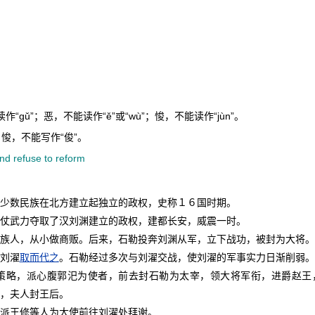
作“ɡǔ”；恶，不能读作“ě”或“wù”；悛，不能读作“jùn”。
；悛，不能写作“俊”。
nd refuse to reform
少数民族在北方建立起独立的政权，史称１６国时期。
武力夺取了汉刘渊建立的政权，建都长安，威震一时。
人，从小做商贩。后来，石勒投奔刘渊从军，立下战功，被封为大将。
刘濯
取而代之
。石勒经过多次与刘濯交战，使刘濯的军事实力日渐削弱。
略，派心腹郭汜为使者，前去封石勒为太宰，领大将军衔，进爵赵王
，夫人封王后。
派王修等人为大使前往刘濯处拜谢。