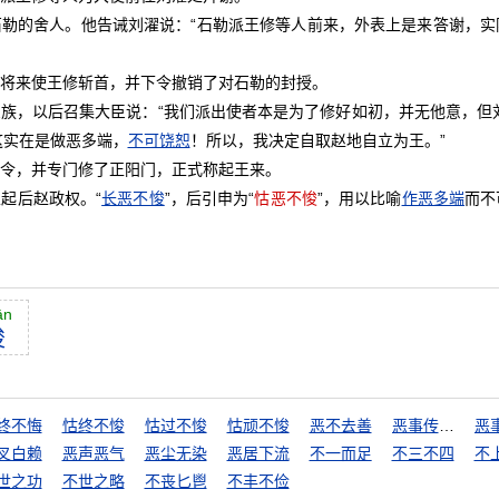
的舍人。他告诫刘濯说：“石勒派王修等人前来，外表上是来答谢，实
来使王修斩首，并下令撤销了对石勒的封授。
，以后召集大臣说：“我们派出使者本是为了修好如初，并无他意，但刘
这实在是做恶多端，
不可饶恕
！所以，我决定自取赵地自立为王。”
，并专门修了正阳门，正式称起王来。
起后赵政权。“
长恶不悛
”，后引申为“
怙恶不悛
”，用以比喻
作恶多端
而不
ān
悛
终不悔
怙终不悛
怙过不悛
怙顽不悛
恶不去善
恶事传千里
叉白赖
恶声恶气
恶尘无染
恶居下流
不一而足
不三不四
不
世之功
不世之略
不丧匕鬯
不丰不俭