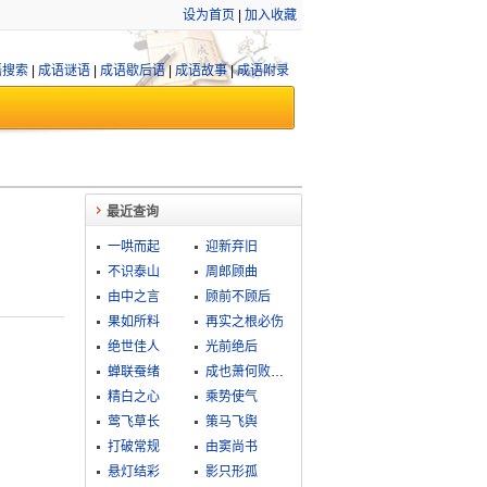
设为首页
|
加入收藏
语搜索
|
成语谜语
|
成语歇后语
|
成语故事
|
成语附录
最近查询
一哄而起
迎新弃旧
不识泰山
周郎顾曲
由中之言
顾前不顾后
果如所料
再实之根必伤
绝世佳人
光前绝后
蝉联蚕绪
成也萧何败萧何
精白之心
乘势使气
莺飞草长
策马飞舆
打破常规
由窦尚书
悬灯结彩
影只形孤