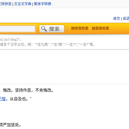
文转拼音
|
文言文字典
|
繁体字转换
首页
|
成
按拼音检索
按部首检索
 jiu3 ding3”。
个汉字占位，例：“?言九鼎” ;“?言?鼎”;“一言??”;“一言*”等。
，悔改。坚持作恶，不肯悔改。
不悛
，从自及也。”
须严加惩处。