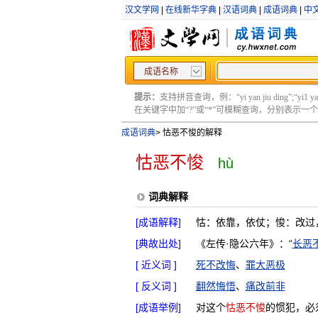
汉文学网
|
在线新华字典
|
汉语词典
|
成语词典
|
中
成语名称
提示：
支持拼音查询，例：“yi yan jiu ding”;“yi1 yan2
在关键字中加“?”或“*”可模糊查询，分别表示一个或多
成语词典
>
怙恶不悛的解释
怙恶不悛
hù
词典解释
[成语解释]
怙：依靠，依仗；悛：改过
[典故出处]
《左传·隐公六年》：“
长恶
[ 近义词 ]
死不改悔
、
罪大恶极
[ 反义词 ]
翻然悔悟
、
痛改前非
[成语举例]
对这个
怙恶不悛
的惯犯，必