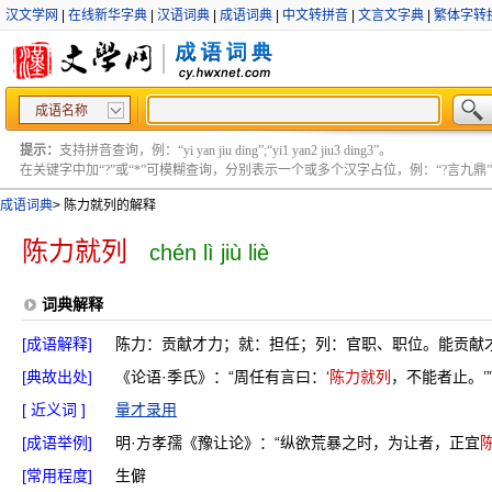
汉文学网
|
在线新华字典
|
汉语词典
|
成语词典
|
中文转拼音
|
文言文字典
|
繁体字转
成语名称
提示：
支持拼音查询，例：“yi yan jiu ding”;“yi1 yan2 jiu3 ding3”。
在关键字中加“?”或“*”可模糊查询，分别表示一个或多个汉字占位，例：“?言九鼎” ;“?言
成语词典
>
陈力就列的解释
陈力就列
chén lì jiù liè
词典解释
[成语解释]
陈力：贡献才力；就：担任；列：官职、职位。能贡献
[典故出处]
《论语·季氏》：“周任有言曰：‘
陈力就列
，不能者止。’”
[ 近义词 ]
量才录用
[成语举例]
明·方孝孺《豫让论》：“纵欲荒暴之时，为让者，正宜
[常用程度]
生僻