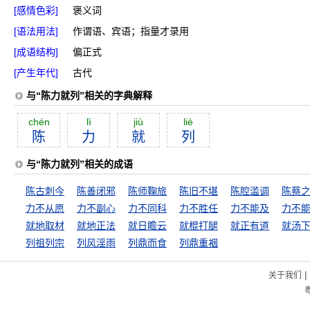
[感情色彩]
褒义词
[语法用法]
作谓语、宾语；指量才录用
[成语结构]
偏正式
[产生年代]
古代
与“陈力就列”相关的字典解释
chén
lì
jiù
liè
陈
力
就
列
与“陈力就列”相关的成语
陈古刺今
陈善闭邪
陈师鞠旅
陈旧不堪
陈腔滥调
陈蔡
力不从愿
力不副心
力不同科
力不胜任
力不能及
力不
就地取材
就地正法
就日瞻云
就棍打腿
就正有道
就汤
列祖列宗
列风淫雨
列鼎而食
列鼎重裀
|
关于我们
粤