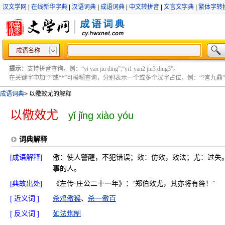
汉文学网
|
在线新华字典
|
汉语词典
|
成语词典
|
中文转拼音
|
文言文字典
|
繁体字转
成语名称
提示：
支持拼音查询，例：“yi yan jiu ding”;“yi1 yan2 jiu3 ding3”。
在关键字中加“?”或“*”可模糊查询，分别表示一个或多个汉字占位，例：“?言九鼎” ;“?言
成语词典
>
以儆效尤的解释
以儆效尤
yǐ jǐng xiào yóu
词典解释
[成语解释]
儆：使人警醒，不犯错误；效：仿效，效法；尤：过失
事的人。
[典故出处]
《左传·庄公二十一年》：“郑伯效尤，其亦将有咎！”
[ 近义词 ]
杀鸡儆猴
、
杀一儆百
[ 反义词 ]
如法炮制