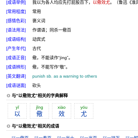
[成语举例]
我以为各人均应先打屁股百下，
以儆效尤
。（鲁迅《准
[常用程度]
常用
[感情色彩]
褒义词
[语法用法]
作谓语；同杀一儆百
[成语结构]
动宾式
[产生年代]
古代
[成语正音]
儆，不能读作“jìnɡ”。
[成语辨形]
儆，不能写作“敬”。
[英文翻译]
punish sb. as a warning to others
[成语谜面]
砍头
与“以儆效尤”相关的字典解释
yĭ
jĭng
xiào
yóu
以
儆
效
尤
与“以儆效尤”相关的成语