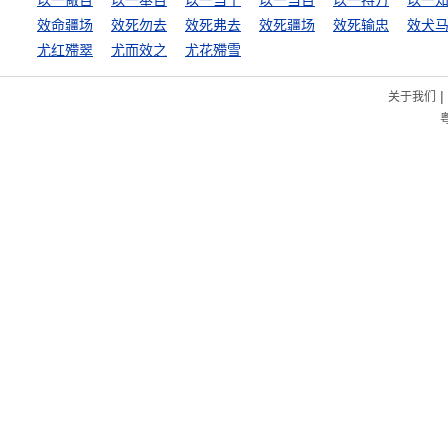
以一儆百
以一奉百
以一当十
以一当百
以一持万
以一
效命疆场
效死勿去
效死弗去
效死疆场
效死输忠
效犬
尤红殢翠
尤而效之
尤花殢雪
|
关于我们
粤