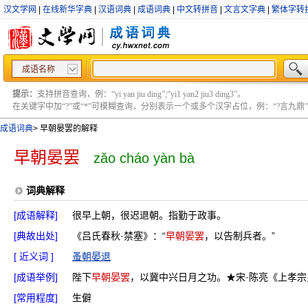
汉文学网
|
在线新华字典
|
汉语词典
|
成语词典
|
中文转拼音
|
文言文字典
|
繁体字转
成语名称
提示：
支持拼音查询，例：“yi yan jiu ding”;“yi1 yan2 jiu3 ding3”。
在关键字中加“?”或“*”可模糊查询，分别表示一个或多个汉字占位，例：“?言九鼎” ;“?言
成语词典
>
早朝晏罢的解释
早朝晏罢
zǎo cháo yàn bà
词典解释
[成语解释]
很早上朝，很迟退朝。指勤于政事。
[典故出处]
《吕氏春秋·禁塞》：“
早朝晏罢
，以告制兵者。”
[ 近义词 ]
蚤朝晏退
[成语举例]
陛下
早朝晏罢
，以冀中兴日月之功。★宋·陈亮《上孝
[常用程度]
生僻