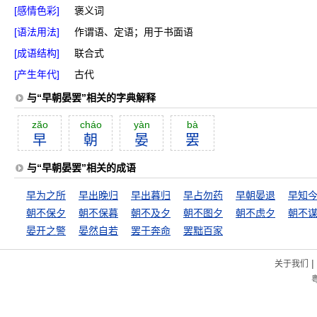
[感情色彩]
褒义词
[语法用法]
作谓语、定语；用于书面语
[成语结构]
联合式
[产生年代]
古代
与“早朝晏罢”相关的字典解释
zăo
cháo
yàn
bà
早
朝
晏
罢
与“早朝晏罢”相关的成语
早为之所
早出晚归
早出暮归
早占勿药
早朝晏退
朝不保夕
朝不保暮
朝不及夕
朝不图夕
朝不虑夕
朝不
晏开之警
晏然自若
罢于奔命
罢黜百家
|
关于我们
粤