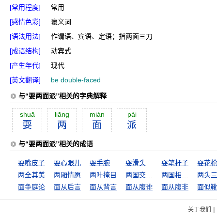
[常用程度]
常用
[感情色彩]
褒义词
[语法用法]
作谓语、宾语、定语；指两面三刀
[成语结构]
动宾式
[产生年代]
现代
[英文翻译]
be double-faced
与“耍两面派”相关的字典解释
shuă
liăng
miàn
pài
耍
两
面
派
与“耍两面派”相关的成语
耍嘴皮子
耍心眼儿
耍手腕
耍滑头
耍笔杆子
耍花
两全其美
两厢情愿
两叶掩目
两国交兵，不斩来使
两国相战，不斩来使
两头
面争庭论
面从后言
面从背言
面从腹诽
面从腹非
面似
|
关于我们