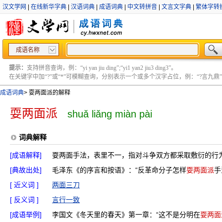
汉文学网
|
在线新华字典
|
汉语词典
|
成语词典
|
中文转拼音
|
文言文字典
|
繁体字转
成语名称
提示：
支持拼音查询，例：“yi yan jiu ding”;“yi1 yan2 jiu3 ding3”。
在关键字中加“?”或“*”可模糊查询，分别表示一个或多个汉字占位，例：“?言九鼎” ;“?言
成语词典
>
耍两面派的解释
耍两面派
shuǎ liǎng miàn pài
词典解释
[成语解释]
耍两面手法，表里不一，指对斗争双方都采取敷衍的行
[典故出处]
毛泽东《的序言和按语》：“反革命分子怎样
耍两面派
手
[ 近义词 ]
两面三刀
[ 反义词 ]
言行一致
[成语举例]
李国文《冬天里的春天》第一章：“这不是分明在
耍两面