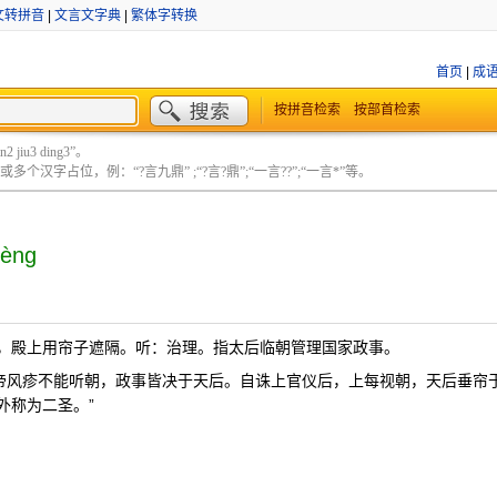
文转拼音
|
文言文字典
|
繁体字转换
首页
|
成
按拼音检索
按部首检索
 jiu3 ding3”。
个汉字占位，例：“?言九鼎” ;“?言?鼎”;“一言??”;“一言*”等。
hèng
，殿上用帘子遮隔。听：治理。指太后临朝管理国家政事。
时帝风疹不能听朝，政事皆决于天后。自诛上官仪后，上每视朝，天后垂帘
外称为二圣。”