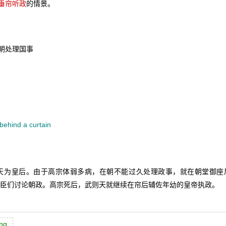
垂帘听政
的情景。
朝处理国事
 behind a curtain
天为皇后。由于高宗体弱多病，在朝不能过久处理政事，就在朝堂御座
臣们讨论朝政。高宗死后，武则天就继续在帘后辅佐年幼的皇帝执政。
ng