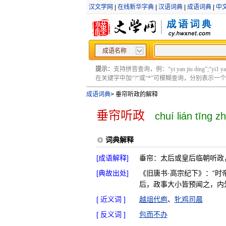
汉文学网
|
在线新华字典
|
汉语词典
|
成语词典
|
中
成语名称
提示：
支持拼音查询，例：“yi yan jiu ding”;“yi1 yan2
在关键字中加“?”或“*”可模糊查询，分别表示一个或多
成语词典
>
垂帘听政的解释
垂帘听政
chuí lián tīng z
词典解释
[成语解释]
垂帘：太后或皇后临朝听政
[典故出处]
《旧唐书·高宗纪下》：“
后，政事大小皆预闻之，内
[ 近义词 ]
越俎代庖
、
牝鸡司晨
[ 反义词 ]
包而不办