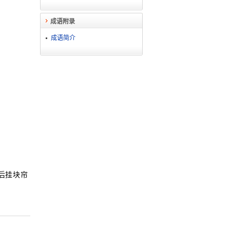
成语附录
成语简介
后挂块帘