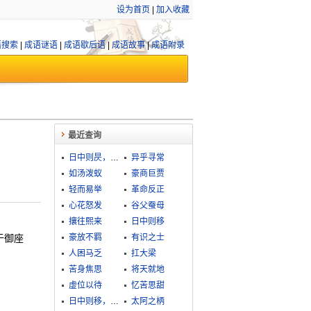
设为首页
|
加入收藏
语搜索
|
成语谜语
|
成语歇后语
|
成语故事
|
成语附录
最近查询
日中则昃，月盈则食
异乎寻常
如汤泼蚁
豪商巨贾
轻而易举
革命反正
心花怒发
谷父蚕母
攘往熙来
日中则移
于御座
豪放不羁
有识之士
人困马乏
扛大梁
苦身焦思
将天就地
虚位以待
忆苦思甜
日中则移，月满则亏
太阿之柄