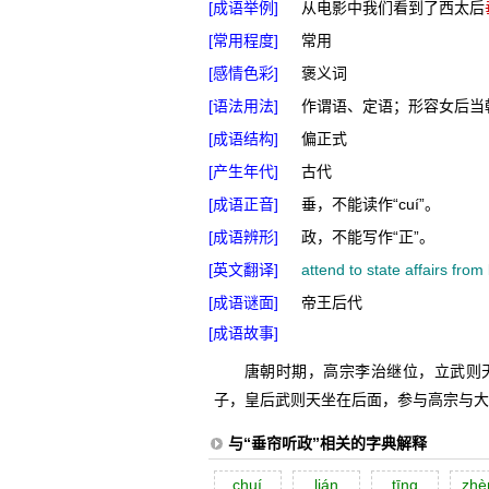
[成语举例]
从电影中我们看到了西太后
[常用程度]
常用
[感情色彩]
褒义词
[语法用法]
作谓语、定语；形容女后当
[成语结构]
偏正式
[产生年代]
古代
[成语正音]
垂，不能读作“cuí”。
[成语辨形]
政，不能写作“正”。
[英文翻译]
attend to state affairs from
[成语谜面]
帝王后代
[成语故事]
唐朝时期，高宗李治继位，立武则
子，皇后武则天坐在后面，参与高宗与大
与“垂帘听政”相关的字典解释
chuí
lián
tīng
zhè