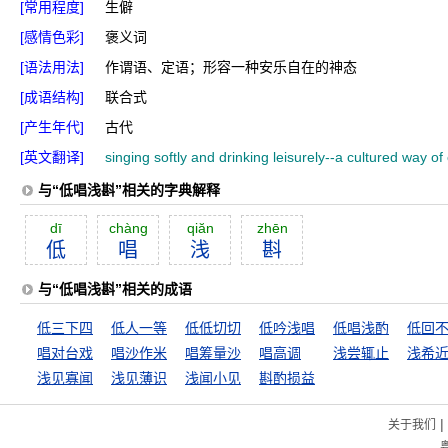
[常用程度]
生僻
[感情色彩]
褒义词
[语法用法]
作谓语、定语；形容一种安乐自在的神态
[成语结构]
联合式
[产生年代]
古代
[英文翻译]
singing softly and drinking leisurely--a cultured way of
与“低唱浅斟”相关的字典解释
dī
chàng
qiăn
zhēn
低
唱
浅
斟
与“低唱浅斟”相关的成语
低三下四
低人一等
低低切切
低吟浅唱
低唱浅酌
低回
唱对台戏
唱沙作米
唱筹量沙
唱高调
浅尝辄止
浅希
浅见寡闻
浅见薄识
浅闻小见
斟酌损益
|
关于我们
粤