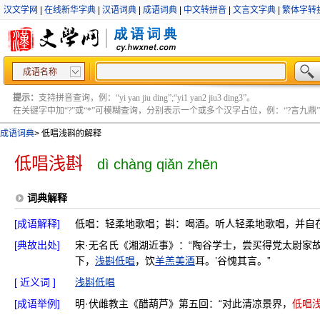
汉文学网
|
在线新华字典
|
汉语词典
|
成语词典
|
中文转拼音
|
文言文字典
|
繁体字转
成语名称
提示：
支持拼音查询，例：“yi yan jiu ding”;“yi1 yan2 jiu3 ding3”。
在关键字中加“?”或“*”可模糊查询，分别表示一个或多个汉字占位，例：“?言九鼎” ;“?言
成语词典
>
低唱浅斟的解释
低唱浅斟
dì chàng qiǎn zhēn
词典解释
[成语解释]
低唱：轻柔地歌唱；斟：喝酒。听人轻柔地歌唱，并自
[典故出处]
宋·无名氏《湘湖近事》：“陶谷学士，尝买得党太尉家
下，
浅斟低唱
，饮
羊羔美酒
耳。’谷愧其言。”
[ 近义词 ]
浅斟低唱
[成语举例]
明·伏雌教主《醋葫芦》第五回：“对此清凉景界，
低唱