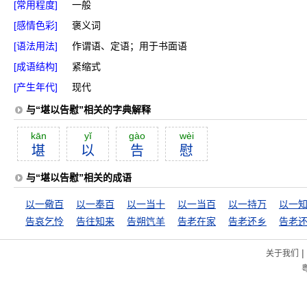
[常用程度]
一般
[感情色彩]
褒义词
[语法用法]
作谓语、定语；用于书面语
[成语结构]
紧缩式
[产生年代]
现代
与“堪以告慰”相关的字典解释
kān
yĭ
gào
wèi
堪
以
告
慰
与“堪以告慰”相关的成语
以一儆百
以一奉百
以一当十
以一当百
以一持万
以一
告哀乞怜
告往知来
告朔饩羊
告老在家
告老还乡
告老
|
关于我们
粤