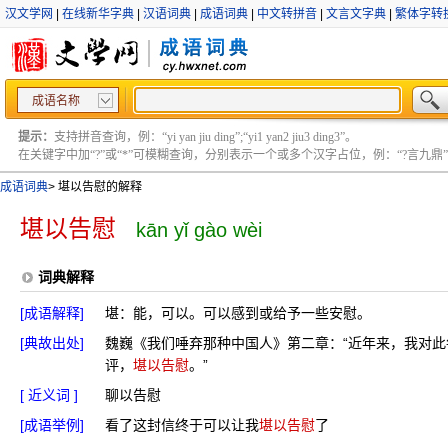
汉文学网
|
在线新华字典
|
汉语词典
|
成语词典
|
中文转拼音
|
文言文字典
|
繁体字转
成语名称
提示：
支持拼音查询，例：“yi yan jiu ding”;“yi1 yan2 jiu3 ding3”。
在关键字中加“?”或“*”可模糊查询，分别表示一个或多个汉字占位，例：“?言九鼎” ;“?言
成语词典
>
堪以告慰的解释
堪以告慰
kān yǐ gào wèi
词典解释
[成语解释]
堪：能，可以。可以感到或给予一些安慰。
[典故出处]
魏巍《我们唾弃那种中国人》第二章：“近年来，我对
评，
堪以告慰
。”
[ 近义词 ]
聊以告慰
[成语举例]
看了这封信终于可以让我
堪以告慰
了