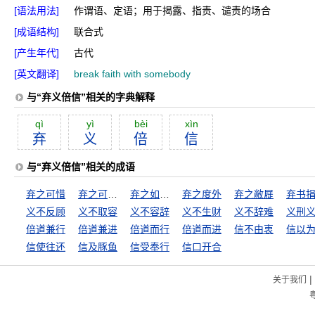
[语法用法]
作谓语、定语；用于揭露、指责、谴责的场合
[成语结构]
联合式
[产生年代]
古代
[英文翻译]
break faith with somebody
与“弃义倍信”相关的字典解释
qì
yì
bèi
xìn
弃
义
倍
信
与“弃义倍信”相关的成语
弃之可惜
弃之可惜，食之无味
弃之如敝屐
弃之度外
弃之敝屣
弃书
义不反顾
义不取容
义不容辞
义不生财
义不辞难
义刑
倍道兼行
倍道兼进
倍道而行
倍道而进
信不由衷
信以
信使往还
信及豚鱼
信受奉行
信口开合
|
关于我们
粤