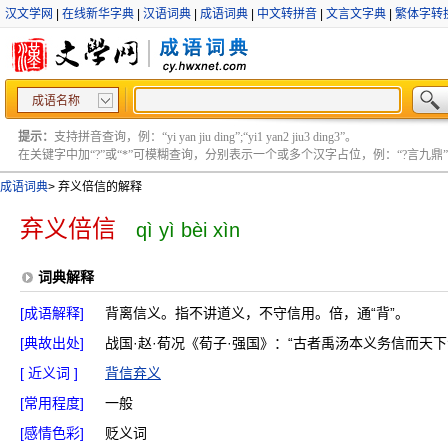
汉文学网
|
在线新华字典
|
汉语词典
|
成语词典
|
中文转拼音
|
文言文字典
|
繁体字转
成语名称
提示：
支持拼音查询，例：“yi yan jiu ding”;“yi1 yan2 jiu3 ding3”。
在关键字中加“?”或“*”可模糊查询，分别表示一个或多个汉字占位，例：“?言九鼎” ;“?言
成语词典
>
弃义倍信的解释
弃义倍信
qì yì bèi xìn
词典解释
[成语解释]
背离信义。指不讲道义，不守信用。倍，通“背”。
[典故出处]
战国·赵·荀况《荀子·强国》：“古者禹汤本义务信而天
[ 近义词 ]
背信弃义
[常用程度]
一般
[感情色彩]
贬义词