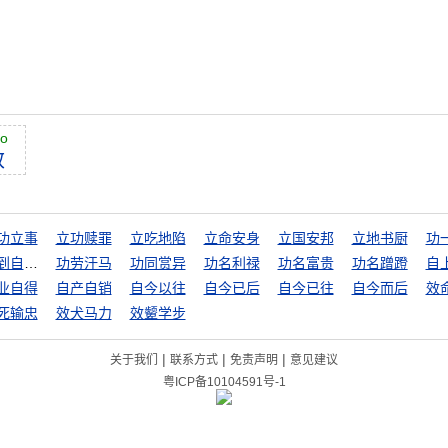
ào
效
功立事
立功赎罪
立吃地陷
立命安身
立国安邦
立地书厨
功
功到自然成
功劳汗马
功同赏异
功名利禄
功名富贵
功名蹭蹬
自
业自得
自产自销
自今以往
自今已后
自今已往
自今而后
效
死输忠
效犬马力
效颦学步
|
|
|
关于我们
联系方式
免责声明
意见建议
粤ICP备10104591号-1