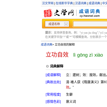
汉文学网
|
在线新华字典
|
汉语词典
|
成语词典
|
中
成语名称
提示：
支持拼音查询，例：“yi yan jiu ding”;“yi1 yan2
在关键字中加“?”或“*”可模糊查询，分别表示一个或多
成语词典
>
立功自效的解释
立功自效
lì gōng zì xiào
词典解释
[成语解释]
立：建树；效：报效，献出
[典故出处]
清·褚人获《隋唐演义》第8
效
。”
[常用程度]
生僻
[感情色彩]
褒义词