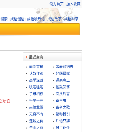
设为首页
|
加入收藏
语搜索
|
成语谜语
|
成语歇后语
|
成语故事
|
成语附录
最近查询
面冷言横
带着铃铛去做贼
认奴作郞
轻繇薄赋
高举深藏
通商惠工
吱哩哇啦
擂鼓筛锣
子母相权
面从后言
立功自
千里一曲
寄生虫
南辕北辙
聋者之歌
无奇不有
繁称博引
连城之价
片语只辞
牛山之悲
风尘仆仆