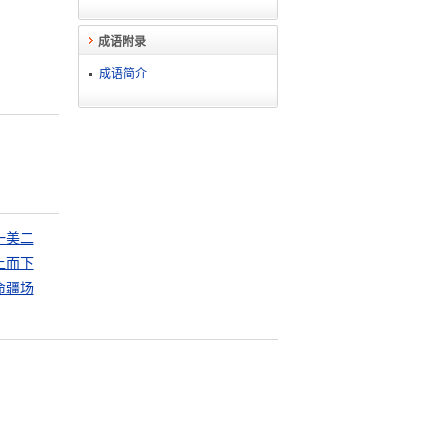
成语附录
成语简介
一美二
上而下
命疆场