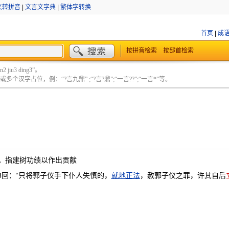
文转拼音
|
文言文字典
|
繁体字转换
首页
|
成
按拼音检索
按部首检索
 jiu3 ding3”。
个汉字占位，例：“?言九鼎” ;“?言?鼎”;“一言??”;“一言*”等。
。指建树功绩以作出贡献
3回：“只将郭子仪手下仆人失慎的，
就地正法
，赦郭子仪之罪，许其自后