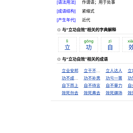
[语法用法]
作谓语；用于处事
[成语结构]
紧缩式
[产生年代]
近代
与“立功自效”相关的字典解释
lì
gōng
zì
xi
立
功
自
与“立功自效”相关的成语
立业安邦
立于不败之地
立人达人
立
功不成，名不就
功不补患
功亏一篑
自下而上
自不待言
自不量力
自
效死勿去
效死弗去
效死疆场
效