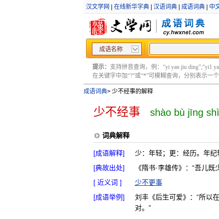
汉文学网
|
在线新华字典
|
汉语词典
|
成语词典
|
中
成语名称
提示：
支持拼音查询，例：“yi yan jiu ding”;“yi1 yan2
在关键字中加“?”或“*”可模糊查询，分别表示一个或多
成语词典
>
少不经事的解释
少不经事
shào bù jīng sh
词典解释
[成语解释]
少：年轻；更：经历。年纪
[典故出处]
《隋书·李雄传》：“吾儿既
[ 近义词 ]
少不更事
[成语举例]
刘丰《后生可爱》：“所以
对。”