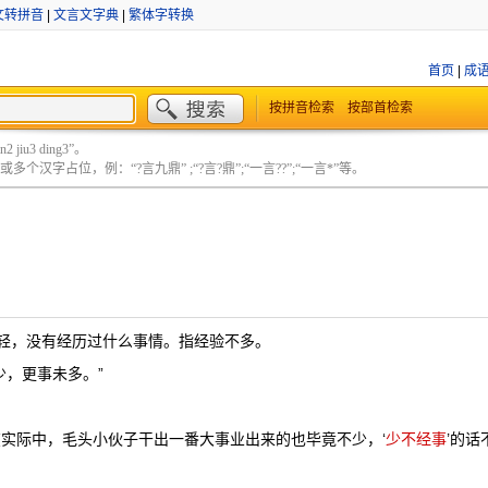
文转拼音
|
文言文字典
|
繁体字转换
首页
|
成
按拼音检索
按部首检索
 jiu3 ding3”。
个汉字占位，例：“?言九鼎” ;“?言?鼎”;“一言??”;“一言*”等。
ì
轻，没有经历过什么事情。指经验不多。
少，更事未多。”
在实际中，毛头小伙子干出一番大事业出来的也毕竟不少，‘
少不经事
’的话