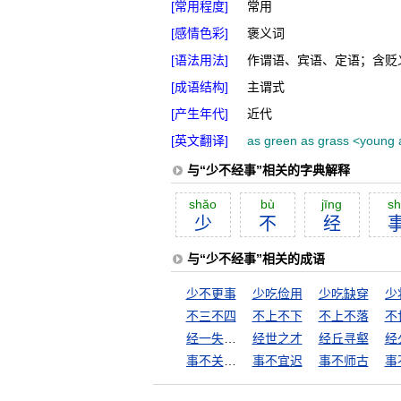
[常用程度]
常用
[感情色彩]
褒义词
[语法用法]
作谓语、宾语、定语；含贬
[成语结构]
主谓式
[产生年代]
近代
[英文翻译]
as green as grass <young 
与“少不经事”相关的字典解释
shăo
bù
jīng
sh
少
不
经
与“少不经事”相关的成语
少不更事
少吃俭用
少吃缺穿
不三不四
不上不下
不上不落
不
经一失，长一智
经世之才
经丘寻壑
经
事不关己，高高挂起
事不宜迟
事不师古
事