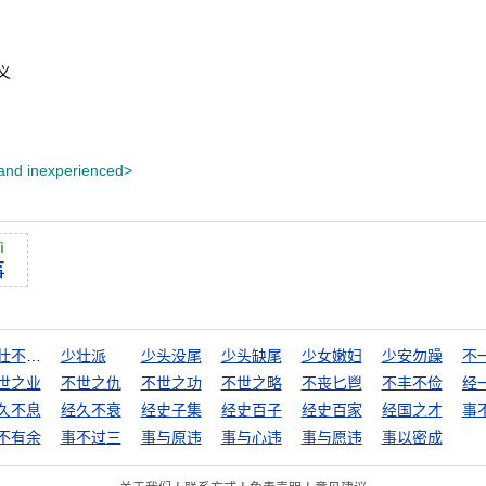
义
and inexperienced>
ì
事
少壮不努力，老大徒伤悲
少壮派
少头没尾
少头缺尾
少女嫩妇
少安勿躁
不
世之业
不世之仇
不世之功
不世之略
不丧匕鬯
不丰不俭
久不息
经久不衰
经史子集
经史百子
经史百家
经国之才
事
不有余
事不过三
事与原违
事与心违
事与愿违
事以密成