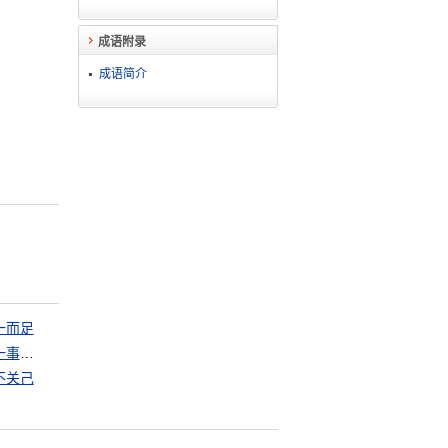
成语附录
成语简介
一而足
经一事，长一智
不关己