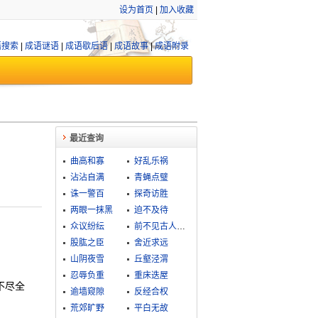
设为首页
|
加入收藏
语搜索
|
成语谜语
|
成语歇后语
|
成语故事
|
成语附录
最近查询
曲高和寡
好乱乐祸
沾沾自满
青蝇点璧
诛一警百
探奇访胜
两眼一抹黑
迫不及待
众议纷纭
前不见古人，后不见来者
股肱之臣
舍近求远
山阴夜雪
丘壑泾渭
忍辱负重
重床迭屋
不尽全
逾墙窥隙
反经合权
荒郊旷野
平白无故