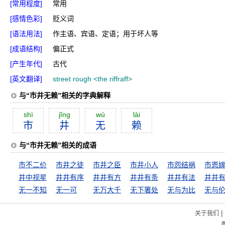
[常用程度]
常用
[感情色彩]
贬义词
[语法用法]
作主语、宾语、定语；用于坏人等
[成语结构]
偏正式
[产生年代]
古代
[英文翻译]
street rough <the riffraff>
与“市井无赖”相关的字典解释
shì
jĭng
wú
lài
市
井
无
赖
与“市井无赖”相关的成语
市不二价
市井之徒
市井之臣
市井小人
市怨结祸
市恩
井中视星
井井有序
井井有方
井井有条
井井有法
井井
无一不知
无一可
无万大千
无下箸处
无与为比
无与
|
关于我们
粤