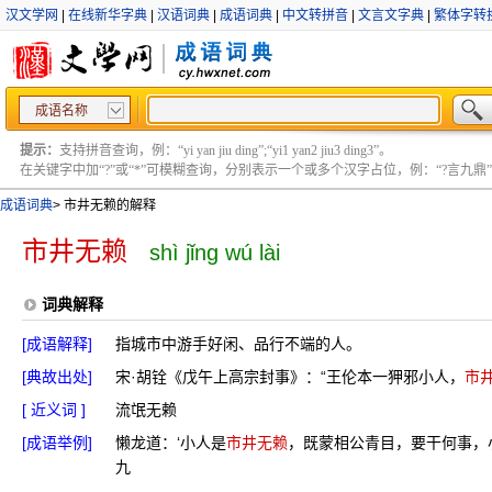
汉文学网
|
在线新华字典
|
汉语词典
|
成语词典
|
中文转拼音
|
文言文字典
|
繁体字转
成语名称
提示：
支持拼音查询，例：“yi yan jiu ding”;“yi1 yan2 jiu3 ding3”。
在关键字中加“?”或“*”可模糊查询，分别表示一个或多个汉字占位，例：“?言九鼎” ;“?言
成语词典
>
市井无赖的解释
市井无赖
shì jǐng wú lài
词典解释
[成语解释]
指城市中游手好闲、品行不端的人。
[典故出处]
宋·胡铨《戊午上高宗封事》：“王伦本一狎邪小人，
市
[ 近义词 ]
流氓无赖
[成语举例]
懒龙道：‘小人是
市井无赖
，既蒙相公青目，要干何事，
九