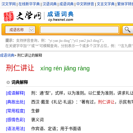
汉文学网
|
在线新华字典
|
汉语词典
|
成语词典
|
中文转拼音
|
文言文字典
|
繁体字转
成语名称
提示：
支持拼音查询，例：“yi yan jiu ding”;“yi1 yan2 jiu3 ding3”。
在关键字中加“?”或“*”可模糊查询，分别表示一个或多个汉字占位，例：“?言九鼎” ;“?言
成语词典
>
刑仁讲让的解释
刑仁讲让
xíng rén jiǎng ràng
词典解释
[成语解释]
刑：通“型”，式样，以为准则。以仁爱为准则，讲求礼
[典故出处]
西汉·戴圣《礼记·礼运》：“著有过，
刑仁讲让
，示民有
[常用程度]
生僻
[感情色彩]
褒义词
[语法用法]
作宾语、定语；用于书面语