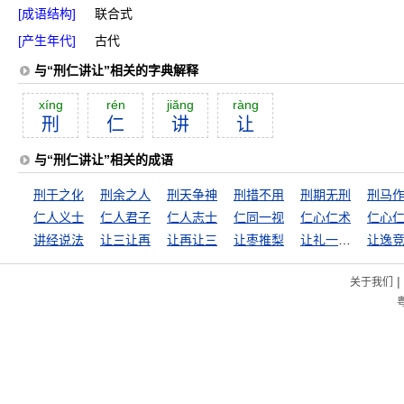
[成语结构]
联合式
[产生年代]
古代
与“刑仁讲让”相关的字典解释
xíng
rén
jiăng
ràng
刑
仁
讲
让
与“刑仁讲让”相关的成语
刑于之化
刑余之人
刑天争神
刑措不用
刑期无刑
刑马
仁人义士
仁人君子
仁人志士
仁同一视
仁心仁术
仁心
讲经说法
让三让再
让再让三
让枣推梨
让礼一寸，得礼一尺
让逸
|
关于我们
粤