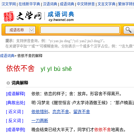
汉文学网
|
在线新华字典
|
汉语词典
|
成语词典
|
中文转拼音
|
文言文字典
|
繁体字转
成语名称
提示：
支持拼音查询，例：“yi yan jiu ding”;“yi1 yan2 jiu3 ding3”。
在关键字中加“?”或“*”可模糊查询，分别表示一个或多个汉字占位，例：“?言九鼎” ;“?言
成语词典
>
依依不舍的解释
依依不舍
yī yī bù shě
词典解释
[成语解释]
依依：依恋的样子；舍：放弃。形容舍不得离开。
[典故出处]
明·冯梦龙《醒世恒言·卢太学诗酒傲王候》：“那卢楠
[ 近义词 ]
依依惜别
、
恋恋不舍
、
留连不舍
[ 反义词 ]
一刀两断
[成语举例]
晚会结束已经大半天了，同学们才
依依不舍
地离去。