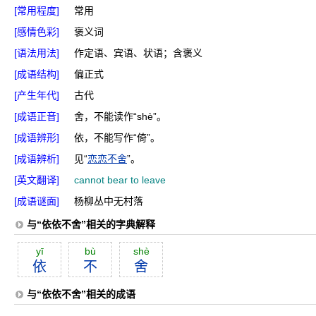
[常用程度]
常用
[感情色彩]
褒义词
[语法用法]
作定语、宾语、状语；含褒义
[成语结构]
偏正式
[产生年代]
古代
[成语正音]
舍，不能读作“shè”。
[成语辨形]
依，不能写作“倚”。
[成语辨析]
见“
恋恋不舍
”。
[英文翻译]
cannot bear to leave
[成语谜面]
杨柳丛中无村落
与“依依不舍”相关的字典解释
yī
bù
shè
依
不
舍
与“依依不舍”相关的成语