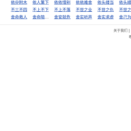
依丱附木
依人篱下
依依惜别
依依难舍
依头缕当
依头
不三不四
不上不下
不上不落
不世之业
不世之仇
不世
舍命救人
舍命陪君子
舍安就危
舍实听声
舍实求虚
舍己
|
关于我们
粤