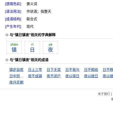
[感情色彩]
褒义词
[语法用法]
作状语；指整天
[成语结构]
联合式
[产生年代]
现代
与“镇日镇夜”相关的字典解释
zhèn
rì
yè
镇
日
夜
与“镇日镇夜”相关的成语
镇定自若
日上三竿
日下无双
日不我与
日不暇给
日不
日中则昃，月满则亏
夜不成寐
夜不闭户
夜以接日
夜以继日
夜以
夜月花朝
|
关于我们
粤