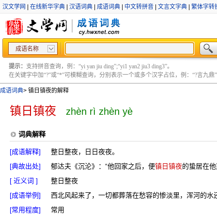
汉文学网
|
在线新华字典
|
汉语词典
|
成语词典
|
中文转拼音
|
文言文字典
|
繁体字转
成语名称
提示：
支持拼音查询，例：“yi yan jiu ding”;“yi1 yan2 jiu3 ding3”。
在关键字中加“?”或“*”可模糊查询，分别表示一个或多个汉字占位，例：“?言九鼎” ;“?言
成语词典
>
镇日镇夜的解释
镇日镇夜
zhèn rì zhèn yè
词典解释
[成语解释]
整日整夜，日日夜夜。
[典故出处]
郁达夫《沉沦》：“他回家之后，便
镇日镇夜
的蛰居在他
[ 近义词 ]
整日整夜
[成语举例]
西北风起来了，一切都葬落在愁容的惨淡里，浑河的水
[常用程度]
常用