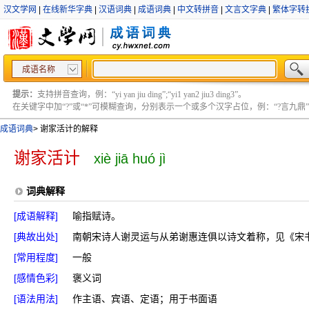
汉文学网
|
在线新华字典
|
汉语词典
|
成语词典
|
中文转拼音
|
文言文字典
|
繁体字转
成语名称
提示：
支持拼音查询，例：“yi yan jiu ding”;“yi1 yan2 jiu3 ding3”。
在关键字中加“?”或“*”可模糊查询，分别表示一个或多个汉字占位，例：“?言九鼎” ;“?言
成语词典
>
谢家活计的解释
谢家活计
xiè jiā huó jì
词典解释
[成语解释]
喻指赋诗。
[典故出处]
南朝宋诗人谢灵运与从弟谢惠连俱以诗文着称，见《宋书
[常用程度]
一般
[感情色彩]
褒义词
[语法用法]
作主语、宾语、定语；用于书面语