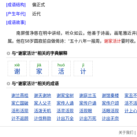
[成语结构]
偏正式
[产生年代]
近代
[成语故事]
南屏僧净慈在明中讲经，听众如云。他善于诗画，画笔雅近井
属。他在58岁圆寂前自做偈诗：“五十八年一报周，
谢家活计
霎时收
与“谢家活计”相关的字典解释
xiè
jiā
huó
jì
谢
家
活
计
与“谢家活计”相关的成语
谢兰燕桂
谢天谢地
谢家宝树
谢庭兰玉
谢馆秦楼
家亡国破
家人父子
家传人诵
家传户诵
家传户颂
活形活现
活泼天机
活灵活现
活现眼
活眼活现
计上
计不返顾
计伐称勋
计出万全
计出万死
计出无奈
|
关于我们