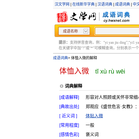
汉文学网
|
在线新华字典
|
汉语词典
|
成语词典
|
中
成语名称
提示：
支持拼音查询，例：“yi yan jiu ding”;“yi1 yan2
在关键字中加“?”或“*”可模糊查询，分别表示一个或多
成语词典
>
体恤入微的解释
体恤入微
tǐ xù rù wēi
词典解释
[成语解释]
形容对人照顾或关怀非常细
[典故出处]
郑观应《盛世危言·女教》
[ 近义词 ]
体贴入微
[常用程度]
一般
[感情色彩]
褒义词