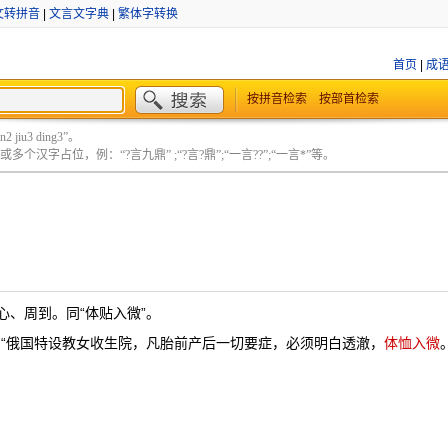
文转拼音
|
文言文字典
|
繁体字转换
首页
|
成
按拼音检索
按部首检索
 jiu3 ding3”。
个汉字占位，例：“?言九鼎” ;“?言?鼎”;“一言??”;“一言*”等。
心、周到。同“体贴入微”。
：“俄国特设教女收生院，凡胎前产后一切要症，必须明白透澈，
体恤入微