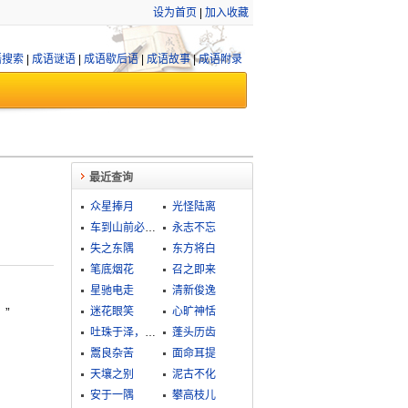
设为首页
|
加入收藏
语搜索
|
成语谜语
|
成语歇后语
|
成语故事
|
成语附录
最近查询
众星捧月
光怪陆离
车到山前必有路
永志不忘
失之东隅
东方将白
笔底烟花
召之即来
星驰电走
清新俊逸
。”
迷花眼笑
心旷神恬
吐珠于泽，谁能不含
蓬头历齿
鬻良杂苦
面命耳提
天壤之别
泥古不化
安于一隅
攀高枝儿