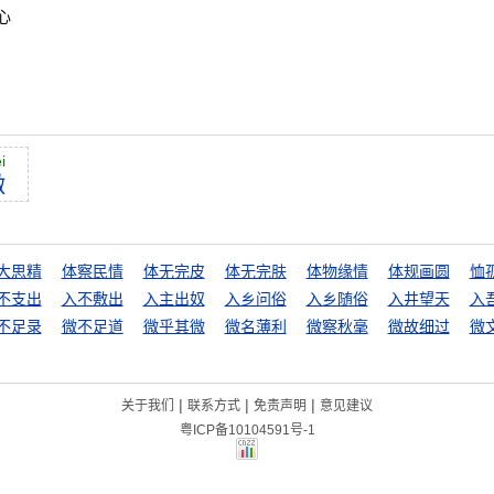
心
i
微
大思精
体察民情
体无完皮
体无完肤
体物缘情
体规画圆
恤
不支出
入不敷出
入主出奴
入乡问俗
入乡随俗
入井望天
入
不足录
微不足道
微乎其微
微名薄利
微察秋毫
微故细过
微
|
|
|
关于我们
联系方式
免责声明
意见建议
粤ICP备10104591号-1