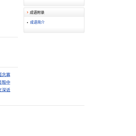
成语附录
成语简介
孤念寡
吾彀中
文深诋