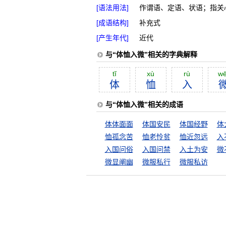
[语法用法]
作谓语、定语、状语；指关
[成语结构]
补充式
[产生年代]
近代
与“体恤入微”相关的字典解释
tĭ
xù
rù
wē
体
恤
入
与“体恤入微”相关的成语
体体面面
体国安民
体国经野
体
恤孤念苦
恤老怜贫
恤近忽远
入
入国问俗
入国问禁
入土为安
微
微显阐幽
微服私行
微服私访