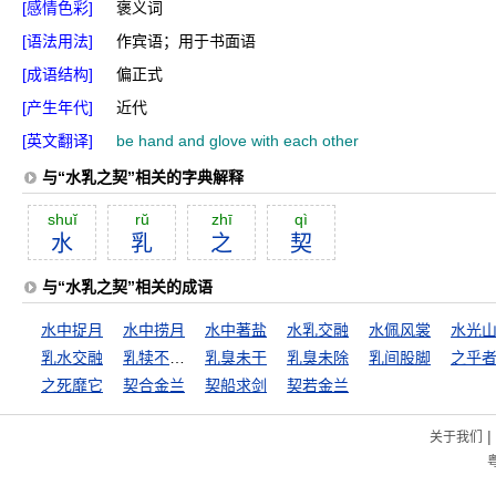
[感情色彩]
褒义词
[语法用法]
作宾语；用于书面语
[成语结构]
偏正式
[产生年代]
近代
[英文翻译]
be hand and glove with each other
与“水乳之契”相关的字典解释
shuĭ
rŭ
zhī
qì
水
乳
之
契
与“水乳之契”相关的成语
水中捉月
水中捞月
水中著盐
水乳交融
水佩风裳
水光
乳水交融
乳犊不怕虎
乳臭未干
乳臭未除
乳间股脚
之乎
之死靡它
契合金兰
契船求剑
契若金兰
|
关于我们
粤