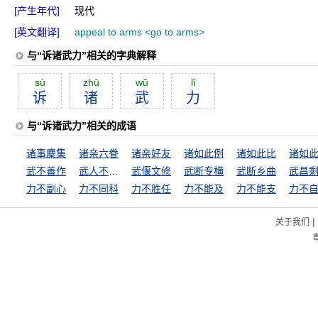
[产生年代]
现代
[英文翻译]
appeal to arms <go to arms>
与“诉诸武力”相关的字典解释
sù
zhū
wŭ
lì
诉
诸
武
力
与“诉诸武力”相关的成语
诸事麇集
诸亲六眷
诸亲好友
诸如此例
诸如此比
诸如
武不善作
武人不惜死
武偃文修
武断专横
武断乡曲
武昌
力不副心
力不同科
力不胜任
力不能及
力不能支
力不
|
关于我们
粤