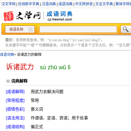
汉文学网
|
在线新华字典
|
汉语词典
|
成语词典
|
中文转拼音
|
文言文字典
|
繁体字转
成语名称
提示：
支持拼音查询，例：“yi yan jiu ding”;“yi1 yan2 jiu3 ding3”。
在关键字中加“?”或“*”可模糊查询，分别表示一个或多个汉字占位，例：“?言九鼎” ;“?言
成语词典
>
诉诸武力的解释
诉诸武力
sù zhū wǔ lì
词典解释
[成语解释]
用武力去解决问题
[常用程度]
常用
[感情色彩]
褒义词
[语法用法]
作谓语、定语、宾语；用于处事
[成语结构]
偏正式